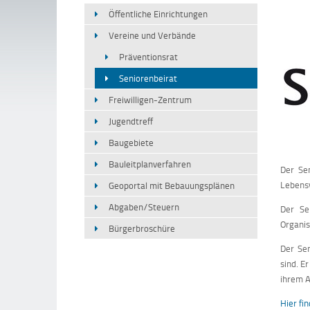
Öffentliche Einrichtungen
Vereine und Verbände
Präventionsrat
Seniorenbeirat
Freiwilligen-Zentrum
Jugendtreff
Baugebiete
Bauleitplanverfahren
Der Se
Lebensv
Geoportal mit Bebauungsplänen
Abgaben/Steuern
Der Se
Organis
Bürgerbroschüre
Der Sen
sind. E
ihrem A
Hier fi