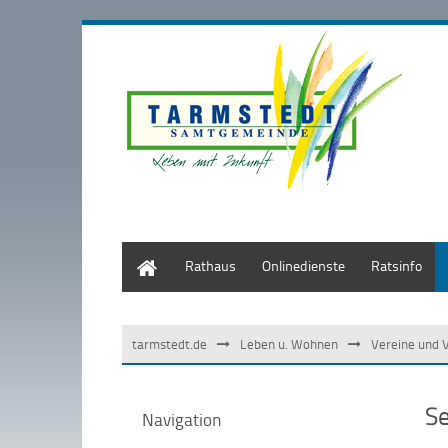
Start
Rathaus
Onlinedienste
Ratsinfo
tarmstedt.de
Leben u. Wohnen
Vereine und 
S
Navigation