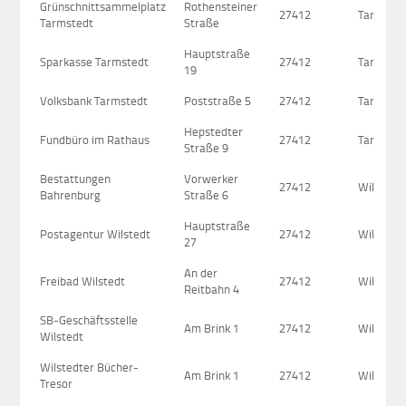
Grünschnittsammelplatz
Rothensteiner
27412
Tarmsted
Tarmstedt
Straße
Hauptstraße
Sparkasse Tarmstedt
27412
Tarmsted
19
Volksbank Tarmstedt
Poststraße 5
27412
Tarmsted
Hepstedter
Fundbüro im Rathaus
27412
Tarmsted
Straße 9
Bestattungen
Vorwerker
27412
Wilstedt
Bahrenburg
Straße 6
Hauptstraße
Postagentur Wilstedt
27412
Wilstedt
27
An der
Freibad Wilstedt
27412
Wilstedt
Reitbahn 4
SB-Geschäftsstelle
Am Brink 1
27412
Wilstedt
Wilstedt
Wilstedter Bücher-
Am Brink 1
27412
Wilstedt
Tresor