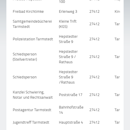
100
Freibad Kirchtimke
Erlenweg 3
27412
Kirchtim
Samtgemeindebücherei
Kleine Trift
27412
Tarmsted
Tarmstedt
(KGS)
Hepstedter
Polizeistation Tarmstedt
27412
Tarmsted
Straße 9
Hepstedter
Schiedsperson
Straße 9 /
27412
Tarmsted
(Stellvertreter)
Rathaus
Hepstedter
Schiedsperson
Straße 9
27412
Tarmsted
/Rathaus
Kanzlei Schwiering,
Poststraße 17
27412
Tarmsted
Notar und Rechtsanwalt
Bahnhofstraße
Postagentur Tarmstedt
27412
Tarmsted
14
Jugendtreff Tarmstedt
Hauptstraße 4
27412
Tarmsted