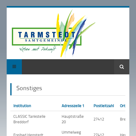
Suche
Sonstiges
Institution
Adresszeile 1
Postleitzahl
Ort
CLASSIC Tankstelle
Hauptstraße
27412
Breddorf
Breddorf
20
Ummelweg
Freibad Hepstedt
27412
Hepsted