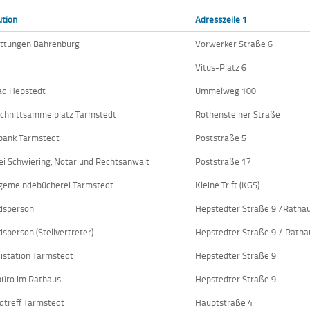
ution
Adresszeile 1
ttungen Bahrenburg
Vorwerker Straße 6
Vitus-Platz 6
ad Hepstedt
Ummelweg 100
chnittsammelplatz Tarmstedt
Rothensteiner Straße
bank Tarmstedt
Poststraße 5
ei Schwiering, Notar und Rechtsanwalt
Poststraße 17
gemeindebücherei Tarmstedt
Kleine Trift (KGS)
dsperson
Hepstedter Straße 9 /Ratha
dsperson (Stellvertreter)
Hepstedter Straße 9 / Ratha
eistation Tarmstedt
Hepstedter Straße 9
üro im Rathaus
Hepstedter Straße 9
dtreff Tarmstedt
Hauptstraße 4