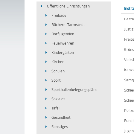
Öffentliche Einrichtungen
Instit
Freibäder
Besta
Bücherei Tarmstedt
Justiz
Dorfjugenden
Freib
Feuerwehren
Grüns
Kindergärten
Volks
Kirchen
Kanzl
Schulen
Samt
Sport
Sporthallenbelegungspläne
Schie
Soziales
Schie
Tafel
Poliz
Gesundheit
Fundb
Sonstiges
Jugen