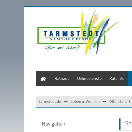
Start
Rathaus
Onlinedienste
Ratsinfo
tarmstedt.de
Leben u. Wohnen
Öffentliche E
So
Navigation