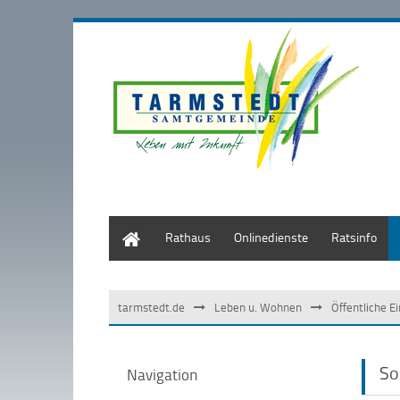
Start
Rathaus
Onlinedienste
Ratsinfo
tarmstedt.de
Leben u. Wohnen
Öffentliche E
So
Navigation