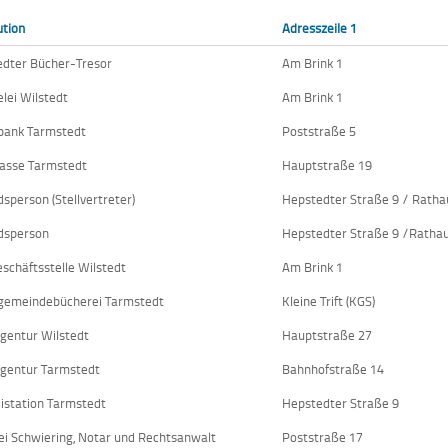
ution
Adresszeile 1
edter Bücher-Tresor
Am Brink 1
lei Wilstedt
Am Brink 1
bank Tarmstedt
Poststraße 5
asse Tarmstedt
Hauptstraße 19
dsperson (Stellvertreter)
Hepstedter Straße 9 / Ratha
dsperson
Hepstedter Straße 9 /Ratha
schäftsstelle Wilstedt
Am Brink 1
gemeindebücherei Tarmstedt
Kleine Trift (KGS)
gentur Wilstedt
Hauptstraße 27
gentur Tarmstedt
Bahnhofstraße 14
eistation Tarmstedt
Hepstedter Straße 9
ei Schwiering, Notar und Rechtsanwalt
Poststraße 17