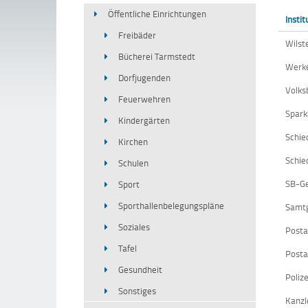
Öffentliche Einrichtungen
Instit
Freibäder
Wilst
Bücherei Tarmstedt
Werke
Dorfjugenden
Volks
Feuerwehren
Spark
Kindergärten
Schie
Kirchen
Schie
Schulen
SB-Ge
Sport
Sporthallenbelegungspläne
Samt
Soziales
Posta
Tafel
Posta
Gesundheit
Poliz
Sonstiges
Kanzl