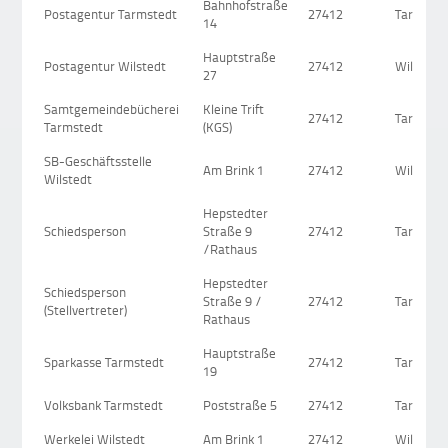
Bahnhofstraße
Postagentur Tarmstedt
27412
Tarmsted
14
Hauptstraße
Postagentur Wilstedt
27412
Wilstedt
27
Samtgemeindebücherei
Kleine Trift
27412
Tarmsted
Tarmstedt
(KGS)
SB-Geschäftsstelle
Am Brink 1
27412
Wilstedt
Wilstedt
Hepstedter
Schiedsperson
Straße 9
27412
Tarmsted
/Rathaus
Hepstedter
Schiedsperson
Straße 9 /
27412
Tarmsted
(Stellvertreter)
Rathaus
Hauptstraße
Sparkasse Tarmstedt
27412
Tarmsted
19
Volksbank Tarmstedt
Poststraße 5
27412
Tarmsted
Werkelei Wilstedt
Am Brink 1
27412
Wilstedt