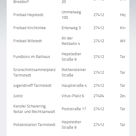
Breddorf
20
Ummelweg
Freibad Hepstedt
27412
Hepsted
100
Freibad Kirchtimke
Erlenweg 3
27412
Kirchtim
An der
Freibad Wilstedt
27412
Wilstedt
Reitbahn 4
Hepstedter
Fundbüro im Rathaus
27412
Tarmsted
Straße 9
Grünschnittsammelplatz
Rothensteiner
27412
Tarmsted
Tarmstedt
Straße
Jugendtreff Tarmstedt
Hauptstraße 4
27412
Tarmsted
Justiz
Vitus-Platz 6
27404
Zeven
Kanzlei Schwiering,
Poststraße 17
27412
Tarmsted
Notar und Rechtsanwalt
Hepstedter
Polizeistation Tarmstedt
27412
Tarmsted
Straße 9