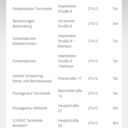
Hepstedter
Polizeistation Tarmstedt
27412
Tarmsted
Straße 9
Bestattungen
Vorwerker
27412
Wilstedt
Bahrenburg
Straße 6
Hepstedter
Schiedsperson
Straße 9 /
27412
Tarmsted
(Stellvertreter)
Rathaus
Hepstedter
Schiedsperson
Straße 9
27412
Tarmsted
/Rathaus
Kanzlei Schwiering,
Poststraße 17
27412
Tarmsted
Notar und Rechtsanwalt
Bahnhofstraße
Postagentur Tarmstedt
27412
Tarmsted
14
Hauptstraße
Postagentur Wilstedt
27412
Wilstedt
27
CLASSIC Tankstelle
Hauptstraße
27412
Breddorf
Breddorf
20