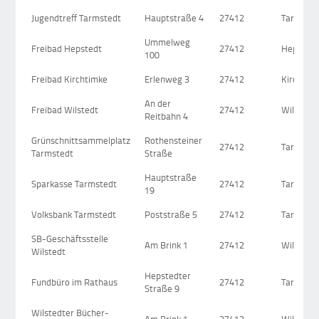
Jugendtreff Tarmstedt
Hauptstraße 4
27412
Tarmsted
Ummelweg
Freibad Hepstedt
27412
Hepsted
100
Freibad Kirchtimke
Erlenweg 3
27412
Kirchtim
An der
Freibad Wilstedt
27412
Wilstedt
Reitbahn 4
Grünschnittsammelplatz
Rothensteiner
27412
Tarmsted
Tarmstedt
Straße
Hauptstraße
Sparkasse Tarmstedt
27412
Tarmsted
19
Volksbank Tarmstedt
Poststraße 5
27412
Tarmsted
SB-Geschäftsstelle
Am Brink 1
27412
Wilstedt
Wilstedt
Hepstedter
Fundbüro im Rathaus
27412
Tarmsted
Straße 9
Wilstedter Bücher-