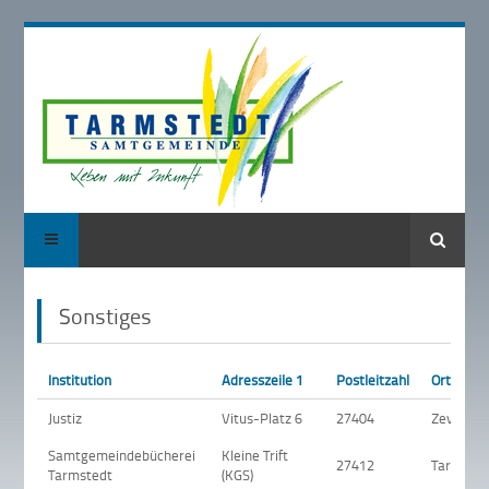
Suche
Sonstiges
Institution
Adresszeile 1
Postleitzahl
Ort
Justiz
Vitus-Platz 6
27404
Zeven
Samtgemeindebücherei
Kleine Trift
27412
Tarmsted
Tarmstedt
(KGS)