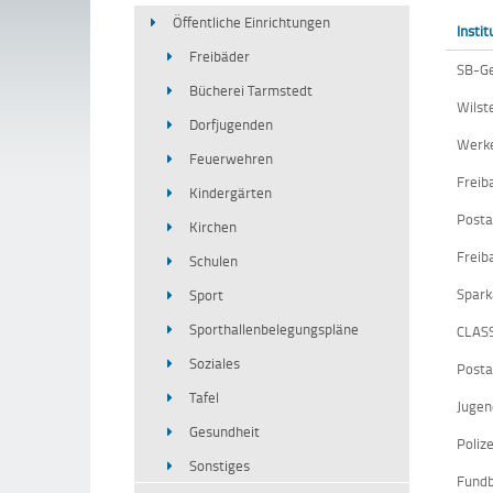
Öffentliche Einrichtungen
Instit
Freibäder
SB-Ge
Bücherei Tarmstedt
Wilst
Dorfjugenden
Werke
Feuerwehren
Freib
Kindergärten
Posta
Kirchen
Freib
Schulen
Spark
Sport
Sporthallenbelegungspläne
CLASS
Soziales
Posta
Tafel
Jugen
Gesundheit
Poliz
Sonstiges
Fundb