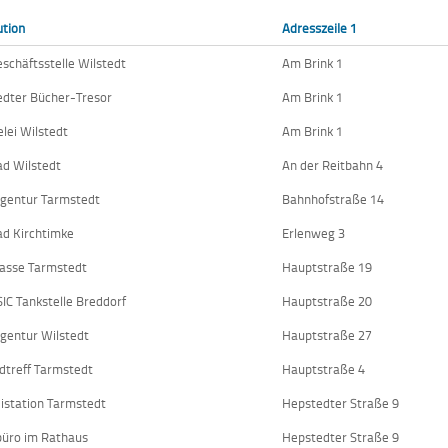
ution
Adresszeile 1
schäftsstelle Wilstedt
Am Brink 1
edter Bücher-Tresor
Am Brink 1
lei Wilstedt
Am Brink 1
ad Wilstedt
An der Reitbahn 4
gentur Tarmstedt
Bahnhofstraße 14
ad Kirchtimke
Erlenweg 3
asse Tarmstedt
Hauptstraße 19
IC Tankstelle Breddorf
Hauptstraße 20
gentur Wilstedt
Hauptstraße 27
dtreff Tarmstedt
Hauptstraße 4
eistation Tarmstedt
Hepstedter Straße 9
üro im Rathaus
Hepstedter Straße 9