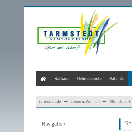
Start
Rathaus
Onlinedienste
Ratsinfo
tarmstedt.de
Leben u. Wohnen
Öffentliche E
So
Navigation