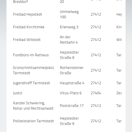
Breddorf
20
Ummelweg
Freibad Hepstedt
27412
Hepsted
100
Freibad Kirchtimke
Erlenweg 3
27412
Kirchtim
An der
Freibad Wilstedt
27412
Wilstedt
Reitbahn 4
Hepstedter
Fundbüro im Rathaus
27412
Tarmsted
Straße 9
Grünschnittsammelplatz
Rothensteiner
27412
Tarmsted
Tarmstedt
Straße
Jugendtreff Tarmstedt
Hauptstraße 4
27412
Tarmsted
Justiz
Vitus-Platz 6
27404
Zeven
Kanzlei Schwiering,
Poststraße 17
27412
Tarmsted
Notar und Rechtsanwalt
Hepstedter
Polizeistation Tarmstedt
27412
Tarmsted
Straße 9