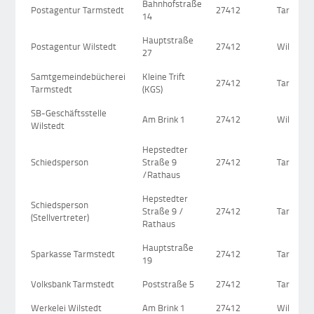
Bahnhofstraße
Postagentur Tarmstedt
27412
Tarmsted
14
Hauptstraße
Postagentur Wilstedt
27412
Wilstedt
27
Samtgemeindebücherei
Kleine Trift
27412
Tarmsted
Tarmstedt
(KGS)
SB-Geschäftsstelle
Am Brink 1
27412
Wilstedt
Wilstedt
Hepstedter
Schiedsperson
Straße 9
27412
Tarmsted
/Rathaus
Hepstedter
Schiedsperson
Straße 9 /
27412
Tarmsted
(Stellvertreter)
Rathaus
Hauptstraße
Sparkasse Tarmstedt
27412
Tarmsted
19
Volksbank Tarmstedt
Poststraße 5
27412
Tarmsted
Werkelei Wilstedt
Am Brink 1
27412
Wilstedt