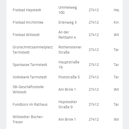
Ummelweg
Freibad Hepstedt
27412
Hepsted
100
Freibad Kirchtimke
Erlenweg 3
27412
Kirchtim
An der
Freibad Wilstedt
27412
Wilstedt
Reitbahn 4
Grünschnittsammelplatz
Rothensteiner
27412
Tarmsted
Tarmstedt
Straße
Hauptstraße
Sparkasse Tarmstedt
27412
Tarmsted
19
Volksbank Tarmstedt
Poststraße 5
27412
Tarmsted
SB-Geschäftsstelle
Am Brink 1
27412
Wilstedt
Wilstedt
Hepstedter
Fundbüro im Rathaus
27412
Tarmsted
Straße 9
Wilstedter Bücher-
Am Brink 1
27412
Wilstedt
Tresor