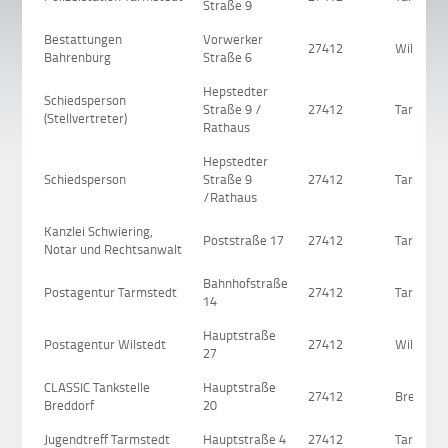
Straße 9
Bestattungen
Vorwerker
27412
Wilstedt
Bahrenburg
Straße 6
Hepstedter
Schiedsperson
Straße 9 /
27412
Tarmsted
(Stellvertreter)
Rathaus
Hepstedter
Schiedsperson
Straße 9
27412
Tarmsted
/Rathaus
Kanzlei Schwiering,
Poststraße 17
27412
Tarmsted
Notar und Rechtsanwalt
Bahnhofstraße
Postagentur Tarmstedt
27412
Tarmsted
14
Hauptstraße
Postagentur Wilstedt
27412
Wilstedt
27
CLASSIC Tankstelle
Hauptstraße
27412
Breddorf
Breddorf
20
Jugendtreff Tarmstedt
Hauptstraße 4
27412
Tarmsted