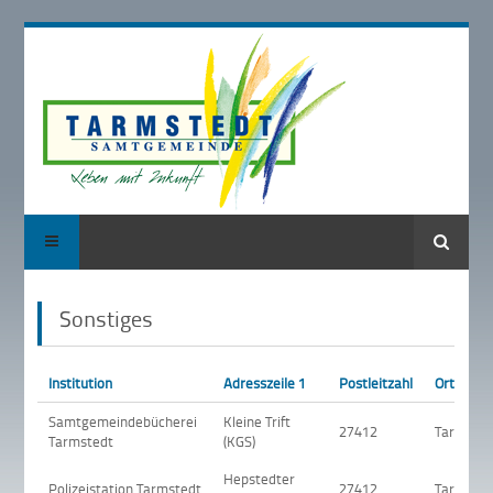
Suche
Sonstiges
Institution
Adresszeile 1
Postleitzahl
Ort
Samtgemeindebücherei
Kleine Trift
27412
Tarmsted
Tarmstedt
(KGS)
Hepstedter
Polizeistation Tarmstedt
27412
Tarmsted