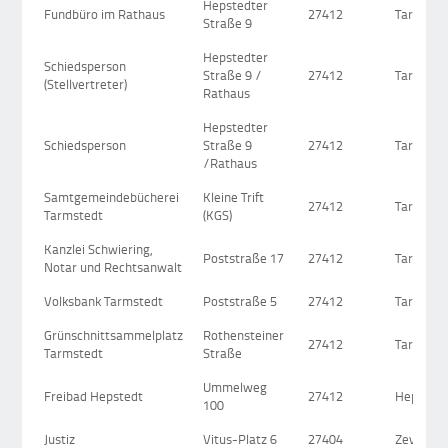
Hepstedter
Fundbüro im Rathaus
27412
Tarmsted
Straße 9
Hepstedter
Schiedsperson
Straße 9 /
27412
Tarmsted
(Stellvertreter)
Rathaus
Hepstedter
Schiedsperson
Straße 9
27412
Tarmsted
/Rathaus
Samtgemeindebücherei
Kleine Trift
27412
Tarmsted
Tarmstedt
(KGS)
Kanzlei Schwiering,
Poststraße 17
27412
Tarmsted
Notar und Rechtsanwalt
Volksbank Tarmstedt
Poststraße 5
27412
Tarmsted
Grünschnittsammelplatz
Rothensteiner
27412
Tarmsted
Tarmstedt
Straße
Ummelweg
Freibad Hepstedt
27412
Hepsted
100
Justiz
Vitus-Platz 6
27404
Zeven