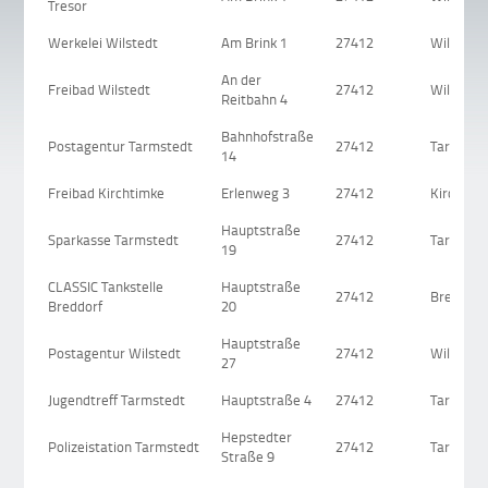
Tresor
Werkelei Wilstedt
Am Brink 1
27412
Wilstedt
An der
Freibad Wilstedt
27412
Wilstedt
Reitbahn 4
Bahnhofstraße
Postagentur Tarmstedt
27412
Tarmsted
14
Freibad Kirchtimke
Erlenweg 3
27412
Kirchtim
Hauptstraße
Sparkasse Tarmstedt
27412
Tarmsted
19
CLASSIC Tankstelle
Hauptstraße
27412
Breddorf
Breddorf
20
Hauptstraße
Postagentur Wilstedt
27412
Wilstedt
27
Jugendtreff Tarmstedt
Hauptstraße 4
27412
Tarmsted
Hepstedter
Polizeistation Tarmstedt
27412
Tarmsted
Straße 9