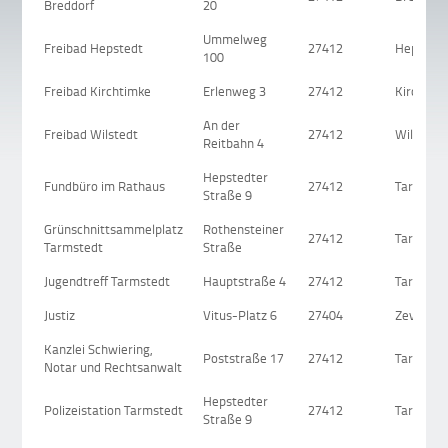
Breddorf
20
Ummelweg
Freibad Hepstedt
27412
Hepsted
100
Freibad Kirchtimke
Erlenweg 3
27412
Kirchtim
An der
Freibad Wilstedt
27412
Wilstedt
Reitbahn 4
Hepstedter
Fundbüro im Rathaus
27412
Tarmsted
Straße 9
Grünschnittsammelplatz
Rothensteiner
27412
Tarmsted
Tarmstedt
Straße
Jugendtreff Tarmstedt
Hauptstraße 4
27412
Tarmsted
Justiz
Vitus-Platz 6
27404
Zeven
Kanzlei Schwiering,
Poststraße 17
27412
Tarmsted
Notar und Rechtsanwalt
Hepstedter
Polizeistation Tarmstedt
27412
Tarmsted
Straße 9