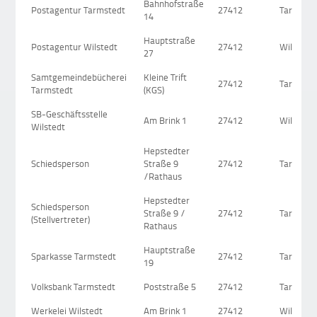
Bahnhofstraße
Postagentur Tarmstedt
27412
Tarmsted
14
Hauptstraße
Postagentur Wilstedt
27412
Wilstedt
27
Samtgemeindebücherei
Kleine Trift
27412
Tarmsted
Tarmstedt
(KGS)
SB-Geschäftsstelle
Am Brink 1
27412
Wilstedt
Wilstedt
Hepstedter
Schiedsperson
Straße 9
27412
Tarmsted
/Rathaus
Hepstedter
Schiedsperson
Straße 9 /
27412
Tarmsted
(Stellvertreter)
Rathaus
Hauptstraße
Sparkasse Tarmstedt
27412
Tarmsted
19
Volksbank Tarmstedt
Poststraße 5
27412
Tarmsted
Werkelei Wilstedt
Am Brink 1
27412
Wilstedt