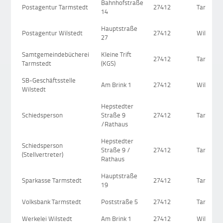
Bahnhofstraße
Postagentur Tarmstedt
27412
Tarmsted
14
Hauptstraße
Postagentur Wilstedt
27412
Wilstedt
27
Samtgemeindebücherei
Kleine Trift
27412
Tarmsted
Tarmstedt
(KGS)
SB-Geschäftsstelle
Am Brink 1
27412
Wilstedt
Wilstedt
Hepstedter
Schiedsperson
Straße 9
27412
Tarmsted
/Rathaus
Hepstedter
Schiedsperson
Straße 9 /
27412
Tarmsted
(Stellvertreter)
Rathaus
Hauptstraße
Sparkasse Tarmstedt
27412
Tarmsted
19
Volksbank Tarmstedt
Poststraße 5
27412
Tarmsted
Werkelei Wilstedt
Am Brink 1
27412
Wilstedt