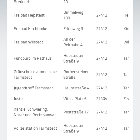
Breddorf
20
Ummelweg
Freibad Hepstedt
27412
Hepsted
100
Freibad Kirchtimke
Erlenweg 3
27412
Kirchtim
An der
Freibad Wilstedt
27412
Wilstedt
Reitbahn 4
Hepstedter
Fundbüro im Rathaus
27412
Tarmsted
Straße 9
Grünschnittsammelplatz
Rothensteiner
27412
Tarmsted
Tarmstedt
Straße
Jugendtreff Tarmstedt
Hauptstraße 4
27412
Tarmsted
Justiz
Vitus-Platz 6
27404
Zeven
Kanzlei Schwiering,
Poststraße 17
27412
Tarmsted
Notar und Rechtsanwalt
Hepstedter
Polizeistation Tarmstedt
27412
Tarmsted
Straße 9