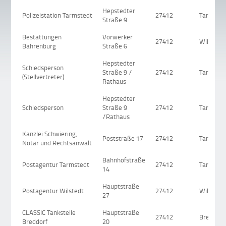
Hepstedter
Polizeistation Tarmstedt
27412
Tarmsted
Straße 9
Bestattungen
Vorwerker
27412
Wilstedt
Bahrenburg
Straße 6
Hepstedter
Schiedsperson
Straße 9 /
27412
Tarmsted
(Stellvertreter)
Rathaus
Hepstedter
Schiedsperson
Straße 9
27412
Tarmsted
/Rathaus
Kanzlei Schwiering,
Poststraße 17
27412
Tarmsted
Notar und Rechtsanwalt
Bahnhofstraße
Postagentur Tarmstedt
27412
Tarmsted
14
Hauptstraße
Postagentur Wilstedt
27412
Wilstedt
27
CLASSIC Tankstelle
Hauptstraße
27412
Breddorf
Breddorf
20