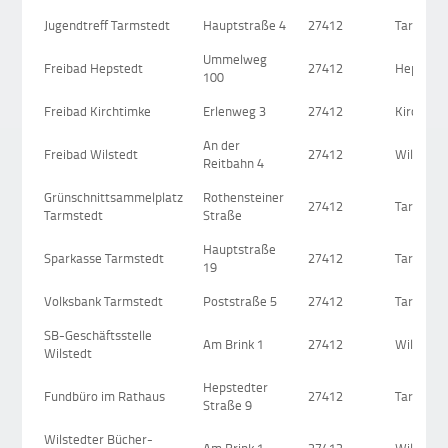
Jugendtreff Tarmstedt
Hauptstraße 4
27412
Tarmsted
Ummelweg
Freibad Hepstedt
27412
Hepsted
100
Freibad Kirchtimke
Erlenweg 3
27412
Kirchtim
An der
Freibad Wilstedt
27412
Wilstedt
Reitbahn 4
Grünschnittsammelplatz
Rothensteiner
27412
Tarmsted
Tarmstedt
Straße
Hauptstraße
Sparkasse Tarmstedt
27412
Tarmsted
19
Volksbank Tarmstedt
Poststraße 5
27412
Tarmsted
SB-Geschäftsstelle
Am Brink 1
27412
Wilstedt
Wilstedt
Hepstedter
Fundbüro im Rathaus
27412
Tarmsted
Straße 9
Wilstedter Bücher-