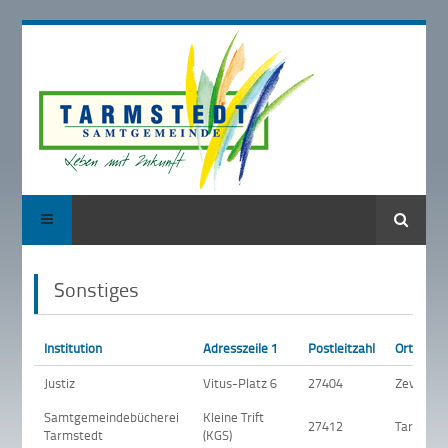
Suche
Sonstiges
Institution
Adresszeile 1
Postleitzahl
Ort
Justiz
Vitus-Platz 6
27404
Zeven
Samtgemeindebücherei
Kleine Trift
27412
Tarmsted
Tarmstedt
(KGS)