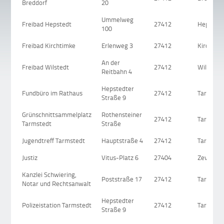
Breddorf
20
Ummelweg
Freibad Hepstedt
27412
Hepsted
100
Freibad Kirchtimke
Erlenweg 3
27412
Kirchtim
An der
Freibad Wilstedt
27412
Wilstedt
Reitbahn 4
Hepstedter
Fundbüro im Rathaus
27412
Tarmsted
Straße 9
Grünschnittsammelplatz
Rothensteiner
27412
Tarmsted
Tarmstedt
Straße
Jugendtreff Tarmstedt
Hauptstraße 4
27412
Tarmsted
Justiz
Vitus-Platz 6
27404
Zeven
Kanzlei Schwiering,
Poststraße 17
27412
Tarmsted
Notar und Rechtsanwalt
Hepstedter
Polizeistation Tarmstedt
27412
Tarmsted
Straße 9