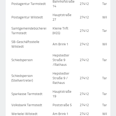
Bahnhofstraße
Postagentur Tarmstedt
27412
Tarmsted
14
Hauptstraße
Postagentur Wilstedt
27412
Wilstedt
27
Samtgemeindebücherei
Kleine Trift
27412
Tarmsted
Tarmstedt
(KGS)
SB-Geschäftsstelle
Am Brink 1
27412
Wilstedt
Wilstedt
Hepstedter
Schiedsperson
Straße 9
27412
Tarmsted
/Rathaus
Hepstedter
Schiedsperson
Straße 9 /
27412
Tarmsted
(Stellvertreter)
Rathaus
Hauptstraße
Sparkasse Tarmstedt
27412
Tarmsted
19
Volksbank Tarmstedt
Poststraße 5
27412
Tarmsted
Werkelei Wilstedt
Am Brink 1
27412
Wilstedt