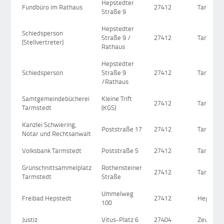
Hepstedter
Fundbüro im Rathaus
27412
Tarmsted
Straße 9
Hepstedter
Schiedsperson
Straße 9 /
27412
Tarmsted
(Stellvertreter)
Rathaus
Hepstedter
Schiedsperson
Straße 9
27412
Tarmsted
/Rathaus
Samtgemeindebücherei
Kleine Trift
27412
Tarmsted
Tarmstedt
(KGS)
Kanzlei Schwiering,
Poststraße 17
27412
Tarmsted
Notar und Rechtsanwalt
Volksbank Tarmstedt
Poststraße 5
27412
Tarmsted
Grünschnittsammelplatz
Rothensteiner
27412
Tarmsted
Tarmstedt
Straße
Ummelweg
Freibad Hepstedt
27412
Hepsted
100
Justiz
Vitus-Platz 6
27404
Zeven