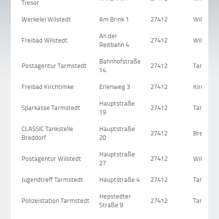
Tresor
Werkelei Wilstedt
Am Brink 1
27412
Wilstedt
An der
Freibad Wilstedt
27412
Wilstedt
Reitbahn 4
Bahnhofstraße
Postagentur Tarmstedt
27412
Tarmsted
14
Freibad Kirchtimke
Erlenweg 3
27412
Kirchtim
Hauptstraße
Sparkasse Tarmstedt
27412
Tarmsted
19
CLASSIC Tankstelle
Hauptstraße
27412
Breddorf
Breddorf
20
Hauptstraße
Postagentur Wilstedt
27412
Wilstedt
27
Jugendtreff Tarmstedt
Hauptstraße 4
27412
Tarmsted
Hepstedter
Polizeistation Tarmstedt
27412
Tarmsted
Straße 9