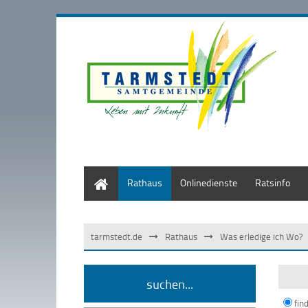
Start
Rathaus
Onlinedienste
Ratsinfo
tarmstedt.de
Rathaus
Was erledige ich Wo?
suchen...
fin