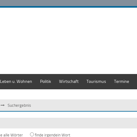
Leben u. Wohnen
Politik
Wirtschaft
Tourismus
Termine
Suchergebnis
de alle Wörter
finde irgendein Wort