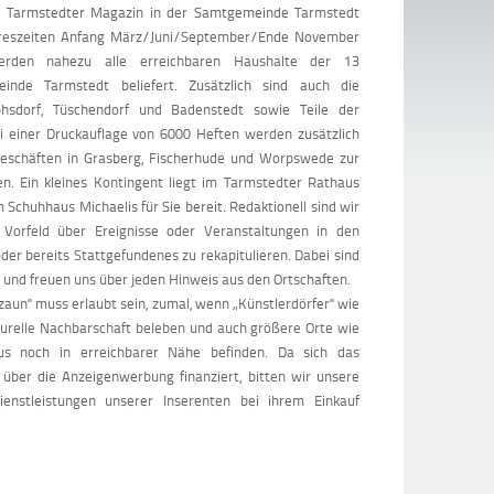
as Tarmstedter Magazin in der Samtgemeinde Tarmstedt
Jahreszeiten Anfang März/Juni/September/Ende November
erden nahezu alle erreichbaren Haushalte der 13
inde Tarmstedt beliefert. Zusätzlich sind auch die
phsdorf, Tüschendorf und Badenstedt sowie Teile der
i einer Druckauflage von 6000 Heften werden zusätzlich
Geschäften in Grasberg, Fischerhude und Worpswede zur
n. Ein kleines Kontingent liegt im Tarmstedter Rathaus
 Schuhhaus Michaelis für Sie bereit. Redaktionell sind wir
 Vorfeld über Ereignisse oder Veranstaltungen in den
er bereits Stattgefundenes zu rekapitulieren. Dabei sind
n und freuen uns über jeden Hinweis aus den Ortschaften.
zaun" muss erlaubt sein, zumal, wenn „Künstlerdörfer" wie
urelle Nachbarschaft beleben und auch größere Orte wie
aus noch in erreichbarer Nähe befinden. Da sich das
 über die Anzeigenwerbung finanziert, bitten wir unsere
ienstleistungen unserer Inserenten bei ihrem Einkauf