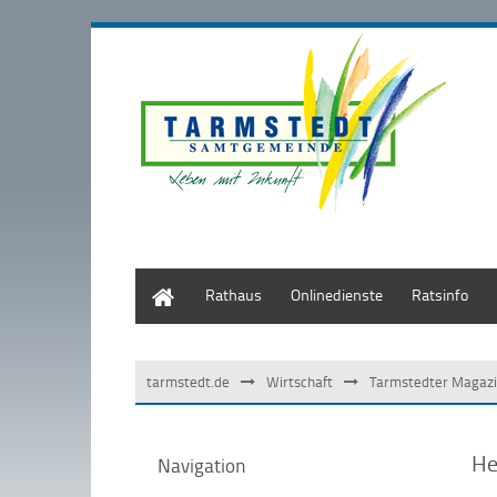
Start
Rathaus
Onlinedienste
Ratsinfo
tarmstedt.de
Wirtschaft
Tarmstedter Magaz
He
Navigation