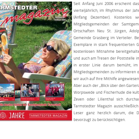
Seit Anfang Juni 2006 erscheint d
vierteljährlich, im Rhythmus der 
(Anfang Dezember). Kostenlos w
Mitgliedsgemeinden der Samtgeme
Ortschaften Neu St. Jürgen, Adol
Gemeinde Grasberg im Verteiler. Be
Exemplare in stark frequentierten 
kostenlosen Mitnahme bereitgehalte
und auch am Tresen der Poststelle im
in erster Linie darum bemüht, im
Mitgliedsgemeinden zu informieren od
wir auch auf Ihre Mithilfe angewiese
Aber auch der „Blick über den Garten
Worpswede und Fischerhude die kult
Zeven oder Lilienthal sich durch
Tarmstedter Magazin ausschließlich
Leser ganz herzlich darum, die D
bevorzugt zu berücksichtigen.