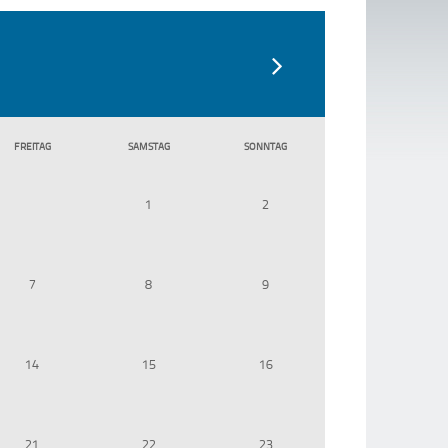
FR
EITAG
SA
MSTAG
SO
NNTAG
1
2
7
8
9
14
15
16
21
22
23