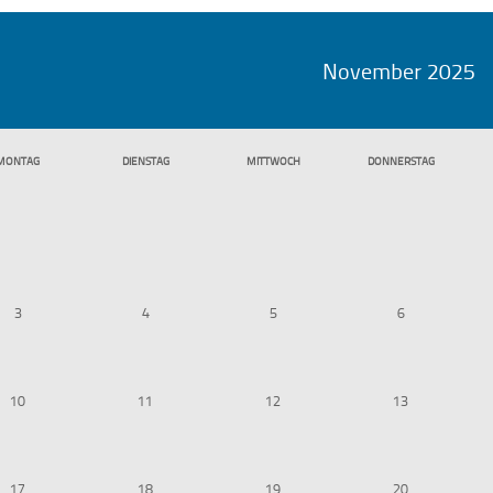
November 2025
MO
NTAG
DI
ENSTAG
MI
TTWOCH
DO
NNERSTAG
3
4
5
6
10
11
12
13
17
18
19
20