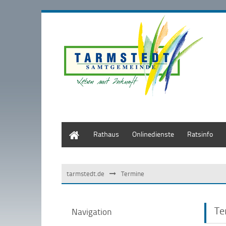
Start
Rathaus
Onlinedienste
Ratsinfo
tarmstedt.de
Termine
Te
Navigation