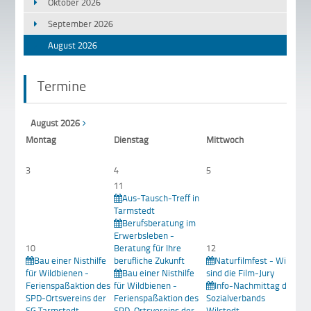
Oktober 2026
September 2026
August 2026
Termine
August 2026
Mo
ntag
Di
enstag
Mi
ttwoch
3
4
5
6
11
Aus-Tausch-Treff in
Tarmstedt
Berufsberatung im
Erwerbsleben -
10
Beratung für Ihre
12
Bau einer Nisthilfe
berufliche Zukunft
Naturfilmfest - Wir
1
für Wildbienen -
Bau einer Nisthilfe
sind die Film-Jury
Ferienspaßaktion des
für Wildbienen -
Info-Nachmittag des
Bü
SPD-Ortsvereins der
Ferienspaßaktion des
Sozialverbands
in
SG Tarmstedt
SPD-Ortsvereins der
Wilstedt