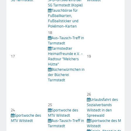
SG Tarmstedt (Kopie)
Tauschbörse für
Fußballkarten,
Fußballsticker und
Pokémon-Karten
18
Aus-Tausch-Treff in
Tarmstedt
Tarmstedter
2
Heimatfreunde e.V. -
17
19
Radtour "Melchers
Ve
Hütte"
de
Bücherwürmchen in
der Bücherei
Tarmstedt
26
Urlaubsfahrt des
25
Sozialverbands
2
24
Sportwoche des
Wilstedt in den
Sportwoche des
MTV Wilstedt
Spreewald
Wi
MTV Wilstedt
Aus-Tausch-Treff in
Sportwoche des MTV
Tarmstedt
Wilstedt