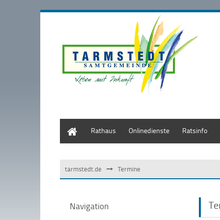
Start
Rathaus
Onlinedienste
Ratsinfo
tarmstedt.de
Termine
Te
Navigation