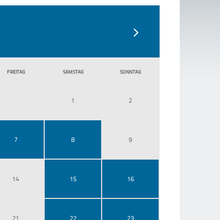
FR
EITAG
SA
MSTAG
SO
NNTAG
1
2
7
8
9
14
15
16
21
22
23