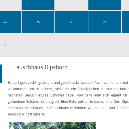
24
25
26
27
31
Tauschhaus Dipshorn
Es darf getauscht, gestaunt und geschnackt werden. Auch wenn man mal ni
willkommen um zu stöbern, vielleicht ein Schnäppchen zu machen und ei
nächsten Besuch etwas Schönes dabei, von dem man sich eigentlich 
gefundene Schätze ist oft groß. Eine Fahrradtour in das schöne Dorf Di
einem Vorbeischauen im Tauschhaus verbinden. An jedem 1. und 3. Sams
Roosing, Ringstraße 18