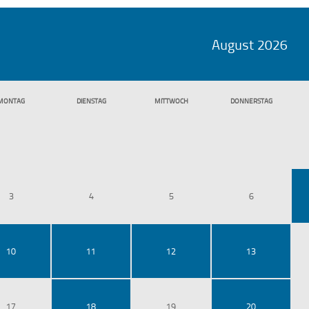
August 2026
MO
NTAG
DI
ENSTAG
MI
TTWOCH
DO
NNERSTAG
3
4
5
6
10
11
12
13
17
18
19
20