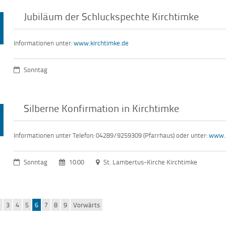
Jubiläum der Schluckspechte Kirchtimke
Informationen unter:
www.kirchtimke.de
Sonntag
Silberne Konfirmation in Kirchtimke
Informationen unter Telefon: 04289/9259309 (Pfarrhaus) oder unter:
www.k
Sonntag
10:00
St. Lambertus-Kirche Kirchtimke
k
3
4
5
6
7
8
9
Vorwärts