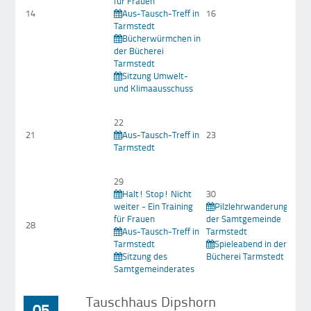
für Frauen
14
Aus-Tausch-Treff in
16
Tarmstedt
Bücherwürmchen in
der Bücherei
Tarmstedt
Sitzung Umwelt-
und Klimaausschuss
22
21
Aus-Tausch-Treff in
23
Tarmstedt
29
Halt! Stop! Nicht
30
weiter - Ein Training
Pilzlehrwanderung in
für Frauen
der Samtgemeinde
28
Aus-Tausch-Treff in
Tarmstedt
Tarmstedt
Spieleabend in der
Sitzung des
Bücherei Tarmstedt
Samtgemeinderates
Tauschhaus Dipshorn
05