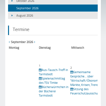
Oktober 2026
September 2026
August 2026
Termine
September 2026
Mo
ntag
Di
enstag
Mi
ttwoch
1
2
Aus-Tausch-Treff in
Gemeinsame
Tarmstedt
Gespräche... über
Spielenachmittag
"Wirtschaft/Ökonomie -
des TSV Timke
Märkte, Krisen, Trends
Bücherwürmchen in
Sitzung des
der Bücherei
Feuerschutzausschusses
Tarmstedt