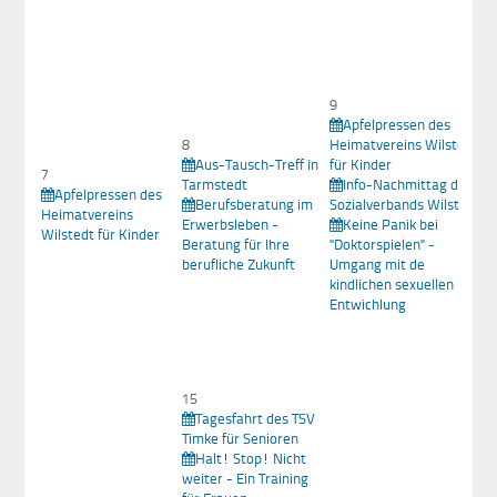
9
Apfelpressen des
8
Heimatvereins Wilstedt
Aus-Tausch-Treff in
für Kinder
7
Tarmstedt
Info-Nachmittag des
Apfelpressen des
Berufsberatung im
Sozialverbands Wilstedt
Heimatvereins
Erwerbsleben -
Keine Panik bei
Wilstedt für Kinder
Beratung für Ihre
"Doktorspielen" -
berufliche Zukunft
Umgang mit de
kindlichen sexuellen
Entwichlung
15
Tagesfahrt des TSV
Timke für Senioren
Halt! Stop! Nicht
weiter - Ein Training