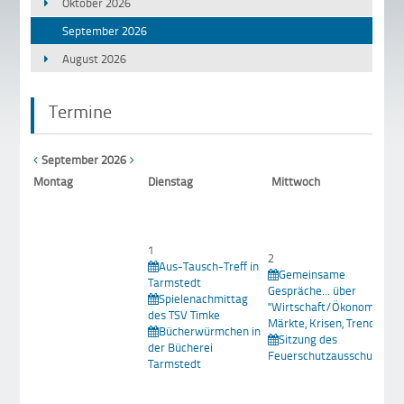
Oktober 2026
September 2026
August 2026
Termine
September 2026
Mo
ntag
Di
enstag
Mi
ttwoch
1
2
Aus-Tausch-Treff in
Gemeinsame
Tarmstedt
Gespräche... über
Spielenachmittag
"Wirtschaft/Ökonomie -
des TSV Timke
Märkte, Krisen, Trends
Bücherwürmchen in
Sitzung des
der Bücherei
Feuerschutzausschusses
Tarmstedt