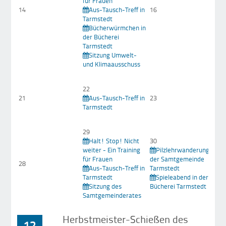
für Frauen
14
Aus-Tausch-Treff in
16
Tarmstedt
Bücherwürmchen in
der Bücherei
Tarmstedt
Sitzung Umwelt-
und Klimaausschuss
22
21
Aus-Tausch-Treff in
23
Tarmstedt
29
Halt! Stop! Nicht
30
weiter - Ein Training
Pilzlehrwanderung in
für Frauen
der Samtgemeinde
28
Aus-Tausch-Treff in
Tarmstedt
Tarmstedt
Spieleabend in der
Sitzung des
Bücherei Tarmstedt
Samtgemeinderates
Herbstmeister-Schießen des
12