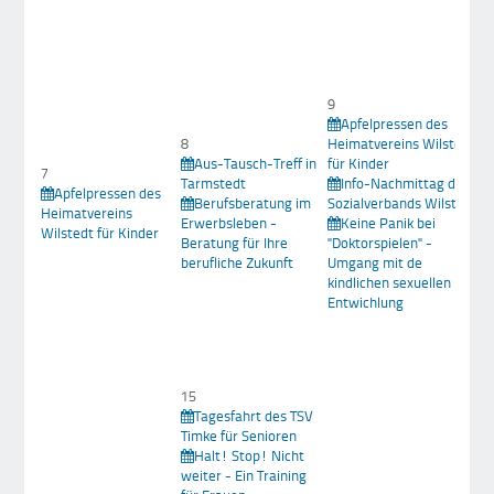
9
Apfelpressen des
8
Heimatvereins Wilstedt
Aus-Tausch-Treff in
für Kinder
7
Tarmstedt
Info-Nachmittag des
Apfelpressen des
Berufsberatung im
Sozialverbands Wilstedt
Heimatvereins
Erwerbsleben -
Keine Panik bei
Wilstedt für Kinder
Beratung für Ihre
"Doktorspielen" -
berufliche Zukunft
Umgang mit de
kindlichen sexuellen
Entwichlung
15
Tagesfahrt des TSV
Timke für Senioren
Halt! Stop! Nicht
weiter - Ein Training