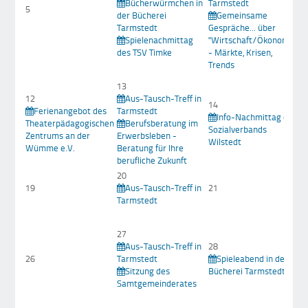
Bücherwürmchen in
Tarmstedt
T
5
der Bücherei
Gemeinsame
Tarmstedt
Gespräche... über
R
Spielenachmittag
"Wirtschaft/Ökonomie
d
des TSV Timke
- Märkte, Krisen,
Trends
13
12
Aus-Tausch-Treff in
14
Ferienangebot des
Tarmstedt
1
Info-Nachmittag des
Theaterpädagogischen
Berufsberatung im
Sozialverbands
Zentrums an der
Erwerbsleben -
M
Wilstedt
Wümme e.V.
Beratung für Ihre
berufliche Zukunft
20
19
Aus-Tausch-Treff in
21
2
Tarmstedt
27
Aus-Tausch-Treff in
28
26
Tarmstedt
Spieleabend in der
2
Sitzung des
Bücherei Tarmstedt
Samtgemeinderates