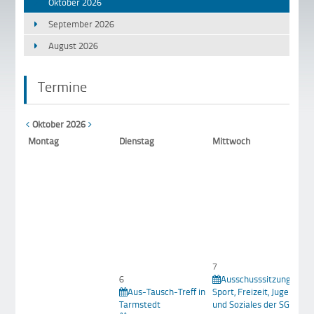
Oktober 2026
September 2026
August 2026
Termine
Oktober 2026
Mo
ntag
Di
enstag
Mi
ttwoch
1
Z
g
W
T
7
6
Ausschusssitzung für
Aus-Tausch-Treff in
Sport, Freizeit, Jugend
8
Tarmstedt
und Soziales der SG