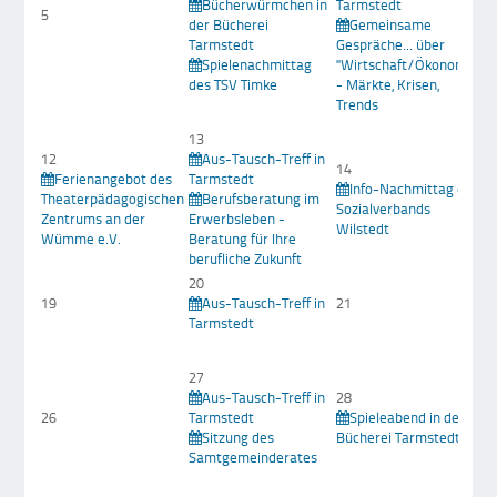
Bücherwürmchen in
Tarmstedt
T
5
der Bücherei
Gemeinsame
Tarmstedt
Gespräche... über
R
Spielenachmittag
"Wirtschaft/Ökonomie
d
des TSV Timke
- Märkte, Krisen,
Trends
13
12
Aus-Tausch-Treff in
14
Ferienangebot des
Tarmstedt
1
Info-Nachmittag des
Theaterpädagogischen
Berufsberatung im
Sozialverbands
Zentrums an der
Erwerbsleben -
M
Wilstedt
Wümme e.V.
Beratung für Ihre
berufliche Zukunft
20
19
Aus-Tausch-Treff in
21
2
Tarmstedt
27
Aus-Tausch-Treff in
28
26
Tarmstedt
Spieleabend in der
2
Sitzung des
Bücherei Tarmstedt
Samtgemeinderates