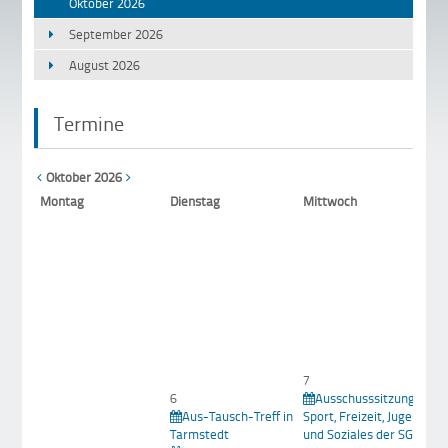
Oktober 2026
September 2026
August 2026
Termine
Oktober 2026
Mo
ntag
Di
enstag
Mi
ttwoch
1
Z
g
W
T
7
6
Ausschusssitzung für
Aus-Tausch-Treff in
Sport, Freizeit, Jugend
8
Tarmstedt
und Soziales der SG