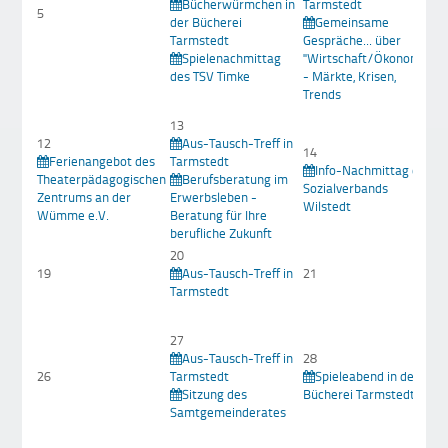
Bücherwürmchen in
Tarmstedt
T
5
der Bücherei
Gemeinsame
Tarmstedt
Gespräche... über
R
Spielenachmittag
"Wirtschaft/Ökonomie
d
des TSV Timke
- Märkte, Krisen,
Trends
13
12
Aus-Tausch-Treff in
14
Ferienangebot des
Tarmstedt
1
Info-Nachmittag des
Theaterpädagogischen
Berufsberatung im
Sozialverbands
Zentrums an der
Erwerbsleben -
M
Wilstedt
Wümme e.V.
Beratung für Ihre
berufliche Zukunft
20
19
Aus-Tausch-Treff in
21
2
Tarmstedt
27
Aus-Tausch-Treff in
28
26
Tarmstedt
Spieleabend in der
2
Sitzung des
Bücherei Tarmstedt
Samtgemeinderates