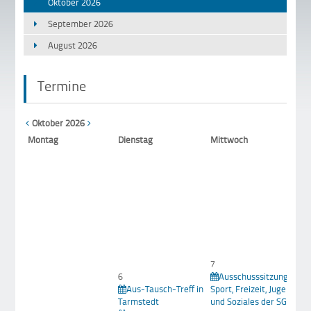
Oktober 2026
September 2026
August 2026
Termine
Oktober 2026
Mo
ntag
Di
enstag
Mi
ttwoch
1
Z
g
W
T
7
6
Ausschusssitzung für
Aus-Tausch-Treff in
Sport, Freizeit, Jugend
8
Tarmstedt
und Soziales der SG