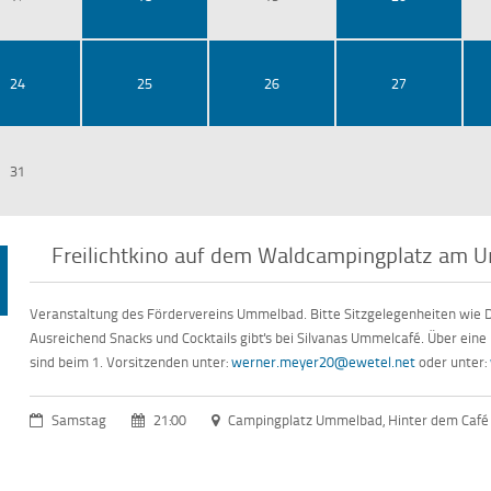
24
25
26
27
31
Freilichtkino auf dem Waldcampingplatz am
Veranstaltung des Fördervereins Ummelbad. Bitte Sitzgelegenheiten wie 
Ausreichend Snacks und Cocktails gibt's bei Silvanas Ummelcafé. Über eine
sind beim 1. Vorsitzenden unter:
werner.meyer20@ewetel.net
oder unter:
Samstag
21:00
Campingplatz Ummelbad, Hinter dem Café