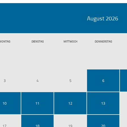
August 2026
MO
NTAG
DI
ENSTAG
MI
TTWOCH
DO
NNERSTAG
3
4
5
6
10
11
12
13
17
18
19
20