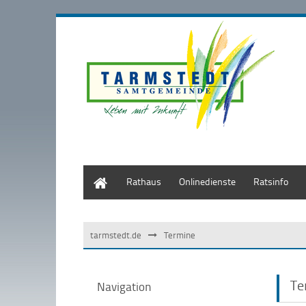
Start
Rathaus
Onlinedienste
Ratsinfo
tarmstedt.de
Termine
Te
Navigation