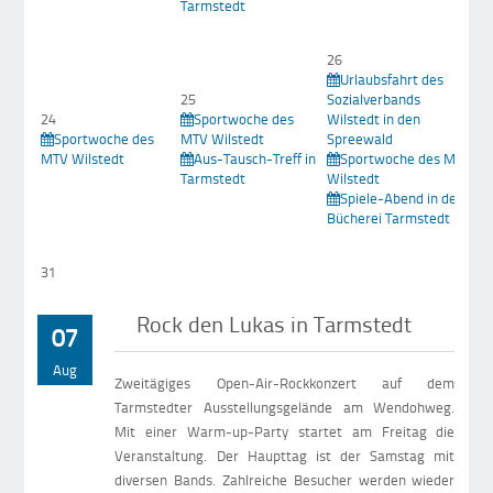
Tarmstedt
26
Urlaubsfahrt des
25
Sozialverbands
2
24
Sportwoche des
Wilstedt in den
Sportwoche des
MTV Wilstedt
Spreewald
Wi
MTV Wilstedt
Aus-Tausch-Treff in
Sportwoche des MTV
Tarmstedt
Wilstedt
Spiele-Abend in der
Bücherei Tarmstedt
31
Rock den Lukas in Tarmstedt
07
Aug
Zweitägiges Open-Air-Rockkonzert auf dem
Tarmstedter Ausstellungsgelände am Wendohweg.
Mit einer Warm-up-Party startet am Freitag die
Veranstaltung. Der Haupttag ist der Samstag mit
diversen Bands. Zahlreiche Besucher werden wieder