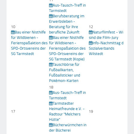
Aus-Tausch-Treff in
Tarmstedt
Berufsberatung im
Erwerbsleben -
10
Beratung für Ihre
12
Bau einer Nisthilfe
berufliche Zukunft
Naturfilmfest - Wir
1
für Wildbienen -
Bau einer Nisthilfe
sind die Film-Jury
Ferienspaßaktion des
für Wildbienen -
Info-Nachmittag des
Bü
SPD-Ortsvereins der
Ferienspaßaktion des
Sozialverbands
in
SG Tarmstedt
SPD-Ortsvereins der
Wilstedt
SG Tarmstedt (Kopie)
Tauschbörse für
Fußballkarten,
Fußballsticker und
Pokémon-Karten
18
Aus-Tausch-Treff in
Tarmstedt
Tarmstedter
2
Heimatfreunde e.V. -
17
19
Radtour "Melchers
Ve
Hütte"
de
Bücherwürmchen in
der Bücherei