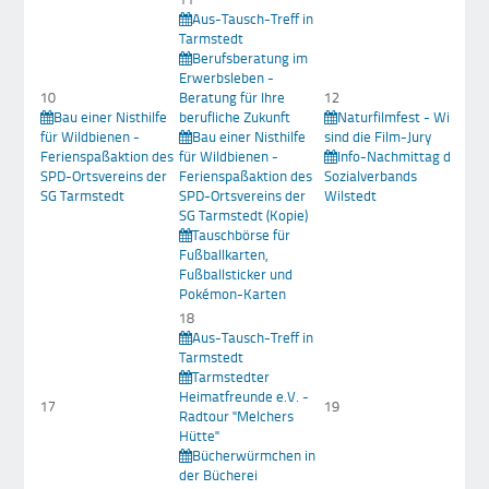
Aus-Tausch-Treff in
Tarmstedt
Berufsberatung im
Erwerbsleben -
10
Beratung für Ihre
12
Bau einer Nisthilfe
berufliche Zukunft
Naturfilmfest - Wir
1
für Wildbienen -
Bau einer Nisthilfe
sind die Film-Jury
Ferienspaßaktion des
für Wildbienen -
Info-Nachmittag des
Bü
SPD-Ortsvereins der
Ferienspaßaktion des
Sozialverbands
in
SG Tarmstedt
SPD-Ortsvereins der
Wilstedt
SG Tarmstedt (Kopie)
Tauschbörse für
Fußballkarten,
Fußballsticker und
Pokémon-Karten
18
Aus-Tausch-Treff in
Tarmstedt
Tarmstedter
2
Heimatfreunde e.V. -
17
19
Radtour "Melchers
Ve
Hütte"
de
Bücherwürmchen in
der Bücherei