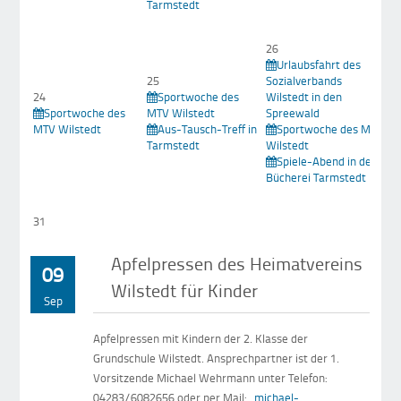
Tarmstedt
26
Urlaubsfahrt des
25
Sozialverbands
2
24
Sportwoche des
Wilstedt in den
Sportwoche des
MTV Wilstedt
Spreewald
Wi
MTV Wilstedt
Aus-Tausch-Treff in
Sportwoche des MTV
Tarmstedt
Wilstedt
Spiele-Abend in der
Bücherei Tarmstedt
31
Apfelpressen des Heimatvereins
09
Wilstedt für Kinder
Sep
Apfelpressen mit Kindern der 2. Klasse der
Grundschule Wilstedt. Ansprechpartner ist der 1.
Vorsitzende Michael Wehrmann unter Telefon:
04283/6082656 oder per Mail:
michael-