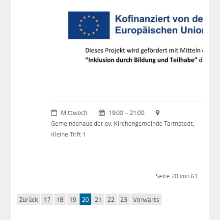
Mittwoch
19:00 – 21:00
Gemeindehaus der ev. Kirchengemeinde Tarmstedt,
Kleine Trift 1
Seite 20 von 61
Zurück
17
18
19
20
21
22
23
Vorwärts