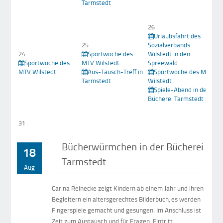
Tarmstedt
26
Urlaubsfahrt des
25
Sozialverbands
2
24
Sportwoche des
Wilstedt in den
Sportwoche des
MTV Wilstedt
Spreewald
Wi
MTV Wilstedt
Aus-Tausch-Treff in
Sportwoche des MTV
Tarmstedt
Wilstedt
Spiele-Abend in der
Bücherei Tarmstedt
31
Bücherwürmchen in der Bücherei
18
Tarmstedt
Aug
Carina Reinecke zeigt Kindern ab einem Jahr und ihren
Begleitern ein altersgerechtes Bilderbuch, es werden
Fingerspiele gemacht und gesungen. Im Anschluss ist
Zeit zum Austausch und für Fragen. Eintritt