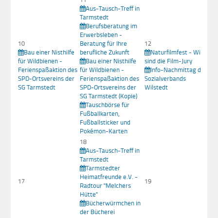
Aus-Tausch-Treff in
Tarmstedt
Berufsberatung im
Erwerbsleben -
10
Beratung für Ihre
12
Bau einer Nisthilfe
berufliche Zukunft
Naturfilmfest - Wir
1
für Wildbienen -
Bau einer Nisthilfe
sind die Film-Jury
Ferienspaßaktion des
für Wildbienen -
Info-Nachmittag des
Bü
SPD-Ortsvereins der
Ferienspaßaktion des
Sozialverbands
in
SG Tarmstedt
SPD-Ortsvereins der
Wilstedt
SG Tarmstedt (Kopie)
Tauschbörse für
Fußballkarten,
Fußballsticker und
Pokémon-Karten
18
Aus-Tausch-Treff in
Tarmstedt
Tarmstedter
2
Heimatfreunde e.V. -
17
19
Radtour "Melchers
Ve
Hütte"
de
Bücherwürmchen in
der Bücherei