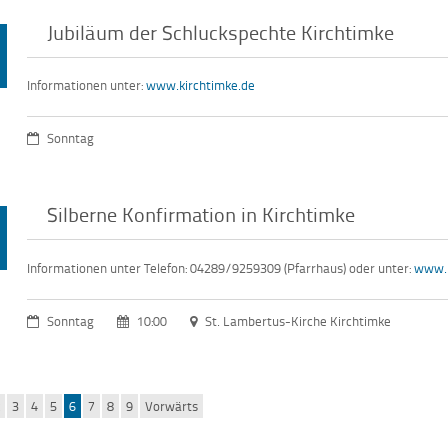
Jubiläum der Schluckspechte Kirchtimke
Informationen unter:
www.kirchtimke.de
Sonntag
Silberne Konfirmation in Kirchtimke
Informationen unter Telefon: 04289/9259309 (Pfarrhaus) oder unter:
www.k
Sonntag
10:00
St. Lambertus-Kirche Kirchtimke
k
3
4
5
6
7
8
9
Vorwärts