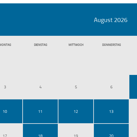
August 2026
MO
NTAG
DI
ENSTAG
MI
TTWOCH
DO
NNERSTAG
3
4
5
6
10
11
12
13
17
18
19
20