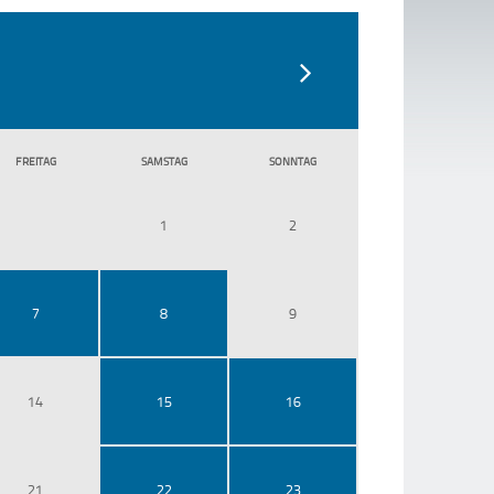
FR
EITAG
SA
MSTAG
SO
NNTAG
1
2
7
8
9
14
15
16
21
22
23