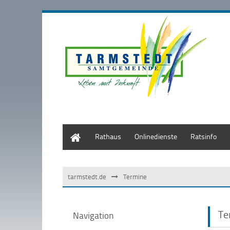
Start
Rathaus
Onlinedienste
Ratsinfo
tarmstedt.de
Termine
Te
Navigation