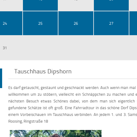
24
25
26
27
31
Tauschhaus Dipshorn
Es darf getauscht, gestaunt und geschnackt werden. Auch wenn man mal ni
willkommen um zu stöbern, vielleicht ein Schnäppchen zu machen und ei
nächsten Besuch etwas Schönes dabei, von dem man sich eigentlich 
gefundene Schätze ist oft groß. Eine Fahrradtour in das schöne Dorf Di
einem Vorbeischauen im Tauschhaus verbinden. An jedem 1. und 3. Sams
Roosing, Ringstraße 18