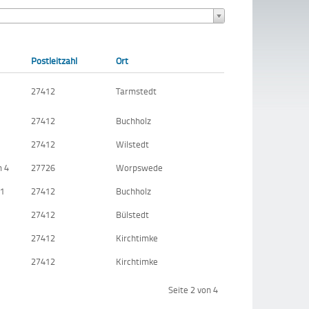
Postleitzahl
Ort
27412
Tarmstedt
27412
Buchholz
27412
Wilstedt
 4
27726
Worpswede
11
27412
Buchholz
27412
Bülstedt
27412
Kirchtimke
27412
Kirchtimke
Seite 2 von 4