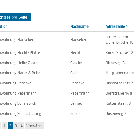
ution
Nachname
Adresszeile 1
Hinterm dem
enwohnung Haeseker
Haeseker
Eichenbruche 18
nwohnung Hecht/Platte
Hecht
Kurze Straße 12
nwohnung Heike Gustke
Gustke
Richtweg 2a
nwohnung Natur & Ruhe
Galle
Nullgrabendamm
enwohnung Peschke
Peschke
Dipshorner Str. 
enwohnung Petermann
Petermann
Dorfstraße 14 a
nwohnung Schafsblick
Berkau
Kattensteert 8
nwohnung Schmetterling
Zobel
Rosenweg 7
k
1
2
3
4
Vorwärts