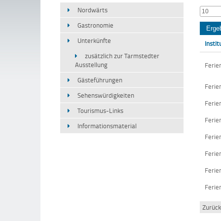
Nordwärts
10
Gastronomie
Unterkünfte
Instit
zusätzlich zur Tarmstedter
Ausstellung
Feri
Gästeführungen
Ferie
Sehenswürdigkeiten
Ferie
Tourismus-Links
Ferie
Informationsmaterial
Feri
Feri
Ferie
Ferie
Zurüc