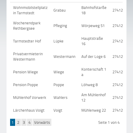
Wohnmobilstellplatz
Bahnhofstarße
Grabau
27412
in Tarmstedt
18
Wochenendpark
Pfleging
Wörpeweg 51
27412
Rethbergsee
Hauptstraße
Tarmstedter Hof
Lüpke
27412
16
Privatvermieterin
Westermann
Auf der Loge 6
27412
Westermann
Konterschaft 1
Pension Wiege
Wiege
27412
a
Pension Poppe
Poppe
Löhweg 8
27412
Am Mühlenhof
Mühlenhof Vorwerk
Wahlers
27412
12
Lärchenhaus Voigt
Voigt
Mühlenweg 22
27412
1
2
3
4
Vorwärts
Seite 1 von 4