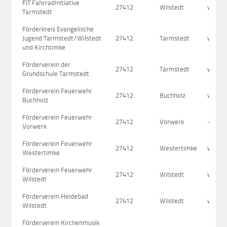
FIT Fahrradinitiative
27412
Wilstedt
www.fi
Tarmstedt
Förderkreis Evangelische
Jugend Tarmstedt/Wilstedt
27412
Tarmstedt
www.k
und Kirchtimke
Förderverein der
27412
Tarmstedt
www.g
Grundschule Tarmstedt
Förderverein Feuerwehr
27412
Buchholz
www.f
Buchholz
Förderverein Feuerwehr
27412
Vorwerk
-
Vorwerk
Förderverein Feuerwehr
27412
Westertimke
www.f
Westertimke
Förderverein Feuerwehr
27412
Wilstedt
www.f
Wilstedt
Förderverein Heidebad
27412
Wilstedt
www.he
Wilstedt
Förderverein Kirchenmusik