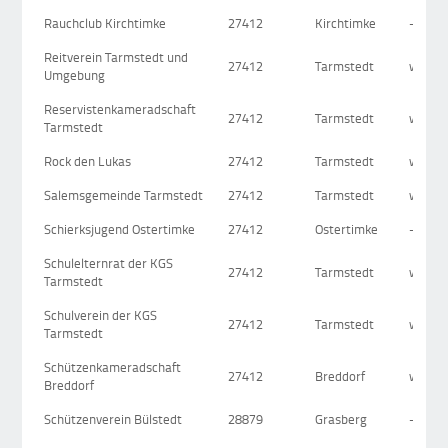
Rauchclub Kirchtimke
27412
Kirchtimke
-
Reitverein Tarmstedt und
27412
Tarmstedt
www.r
Umgebung
Reservistenkameradschaft
27412
Tarmstedt
www.re
Tarmstedt
Rock den Lukas
27412
Tarmstedt
www.r
Salemsgemeinde Tarmstedt
27412
Tarmstedt
www.s
Schierksjugend Ostertimke
27412
Ostertimke
-
Schulelternrat der KGS
27412
Tarmstedt
www.k
Tarmstedt
Schulverein der KGS
27412
Tarmstedt
www.k
Tarmstedt
Schützenkameradschaft
27412
Breddorf
www.f
Breddorf
Schützenverein Bülstedt
28879
Grasberg
-