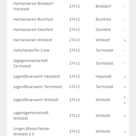
Heimatverein Breddorf-
27412
Breddorf
-
Hanstedt
Heimatverein Buchholz
27412
Buchholz
-
Heimatverein Steinfeld
27412
Steinfeld
-
Heimatverein Wilstedt
27412
Wilstedt
www.he
Holschendorfer Crew
27412
Tarmstedt
-
Jagdgenossenschaft
27412
Tarmstedt
-
Tarmstedt
Jugendfeuerwehr Hepstedt
27412
Hepstedt
www.f
Jugendfeuerwehr Tarmstedt
27412
Tarmstedt
www.f
www.f
Jugendfeuerwehr Wilstedt
27412
Wilstedt
wilste
Jugendgemeinschaft
27412
Wilstedt
www.f
Wilstedt
Junges Blasorchester
27412
Wilstedt
www.ju
Wilstedt e.V.