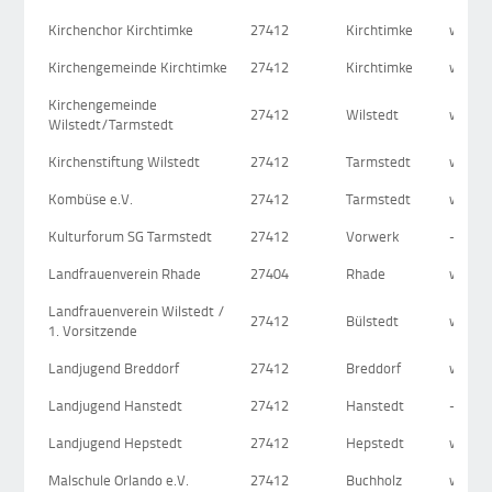
Kirchenchor Kirchtimke
27412
Kirchtimke
www.ki
Kirchengemeinde Kirchtimke
27412
Kirchtimke
www.ki
Kirchengemeinde
27412
Wilstedt
www.ki
Wilstedt/Tarmstedt
Kirchenstiftung Wilstedt
27412
Tarmstedt
www.ki
Kombüse e.V.
27412
Tarmstedt
www.k
Kulturforum SG Tarmstedt
27412
Vorwerk
-
Landfrauenverein Rhade
27404
Rhade
www.la
Landfrauenverein Wilstedt /
27412
Bülstedt
www.la
1. Vorsitzende
Landjugend Breddorf
27412
Breddorf
www.f
Landjugend Hanstedt
27412
Hanstedt
-
Landjugend Hepstedt
27412
Hepstedt
www.f
Malschule Orlando e.V.
27412
Buchholz
www.m