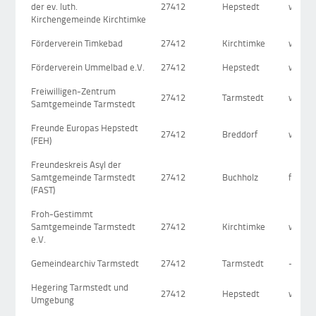
der ev. luth.
27412
Hepstedt
www.k
Kirchengemeinde Kirchtimke
Förderverein Timkebad
27412
Kirchtimke
www.fo
Förderverein Ummelbad e.V.
27412
Hepstedt
www.u
Freiwilligen-Zentrum
27412
Tarmstedt
www.t
Samtgemeinde Tarmstedt
Freunde Europas Hepstedt
27412
Breddorf
www.h
(FEH)
Freundeskreis Asyl der
Samtgemeinde Tarmstedt
27412
Buchholz
freund
(FAST)
Froh-Gestimmt
Samtgemeinde Tarmstedt
27412
Kirchtimke
www.f
e.V.
Gemeindearchiv Tarmstedt
27412
Tarmstedt
-
Hegering Tarmstedt und
27412
Hepstedt
www.lj
Umgebung