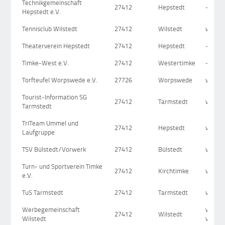
Technikgemeinschaft
27412
Hepstedt
-
Hepstedt e.V.
Tennisclub Wilstedt
27412
Wilstedt
www.te
Theaterverein Hepstedt
27412
Hepstedt
-
Timke-West e.V.
27412
Westertimke
-
Torfteufel Worpswede e.V.
27726
Worpswede
www.t
Tourist-Information SG
27412
Tarmstedt
www.t
Tarmstedt
TriTeam Ummel und
27412
Hepstedt
www.u
Laufgruppe
TSV Bülstedt/Vorwerk
27412
Bülstedt
www.ts
Turn- und Sportverein Timke
27412
Kirchtimke
www.t
e.V.
TuS Tarmstedt
27412
Tarmstedt
www.t
Werbegemeinschaft
www.wi
27412
Wilstedt
Wilstedt
werbe