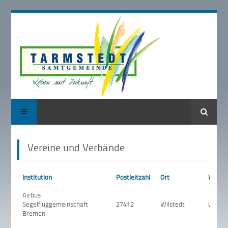
Suche
Vereine und Verbände
Institution
Postleitzahl
Ort
Webse
Airbus
Segelfluggemeinschaft
27412
Wilstedt
www.s
Bremen