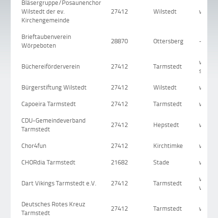
Bläsergruppe/Posaunenchor
Wilstedt der ev.
27412
Wilstedt
www.ki
Kirchengemeinde
Brieftaubenverein
28870
Ottersberg
-
Wörpeboten
www.k
Büchereiförderverein
27412
Tarmstedt
start/
Bürgerstiftung Wilstedt
27412
Wilstedt
www.bu
Capoeira Tarmstedt
27412
Tarmstedt
www.c
CDU-Gemeindeverband
27412
Hepstedt
www.c
Tarmstedt
Chor4fun
27412
Kirchtimke
www.f
CHORdia Tarmstedt
21682
Stade
www.c
www.te
Dart Vikings Tarmstedt e.V.
27412
Tarmstedt
vikings
Deutsches Rotes Kreuz
27412
Tarmstedt
www.d
Tarmstedt