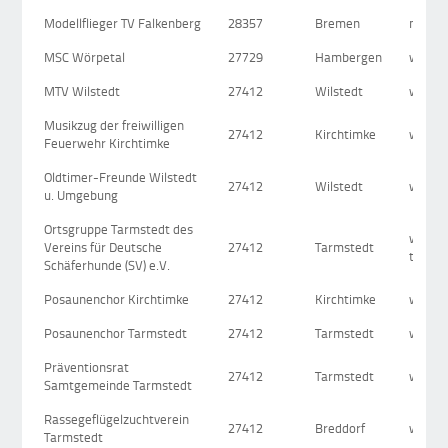
Modellflieger TV Falkenberg
28357
Bremen
modellf
MSC Wörpetal
27729
Hambergen
www.w
MTV Wilstedt
27412
Wilstedt
www.m
Musikzug der freiwilligen
27412
Kirchtimke
www.m
Feuerwehr Kirchtimke
Oldtimer-Freunde Wilstedt
27412
Wilstedt
www.ol
u. Umgebung
Ortsgruppe Tarmstedt des
www.s
Vereins für Deutsche
27412
Tarmstedt
tarms
Schäferhunde (SV) e.V.
Posaunenchor Kirchtimke
27412
Kirchtimke
www.ki
Posaunenchor Tarmstedt
27412
Tarmstedt
www.ki
Präventionsrat
27412
Tarmstedt
www.t
Samtgemeinde Tarmstedt
Rassegeflügelzuchtverein
27412
Breddorf
www.r
Tarmstedt