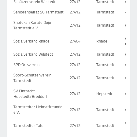
Schützenverein Wilstedt
27412
Tarmstedt
www.wi
Seniorenbeirat SG Tarmstedt
27412
Tarmstedt
-
Shotokan Karate Dojo
27412
Tarmstedt
www.s
Tarmstedt e.V.
www.s
Sozialverband Rhade
27404
Rhade
uns
Sozialverband Wilstedt
27412
Tarmstedt
www.s
SPD Ortsverein
27412
Tarmstedt
www.s
Sport-Schützenverein
27412
Tarmstedt
www.s
Tarmstedt
SV Eintracht
27412
Hepstedt
www.sv
Hepstedt/Breddorf
Tarmstedter Heimatfreunde
27412
Tarmstedt
www.t
e.V.
www.di
Tarmstedter Tafel
27412
Tarmstedt
Tarms