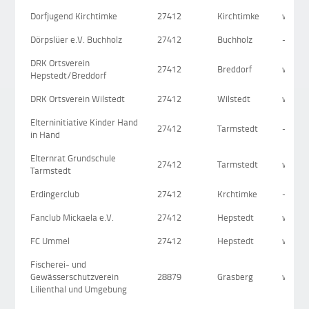
Dorfjugend Kirchtimke
27412
Kirchtimke
www.ki
Dörpslüer e.V. Buchholz
27412
Buchholz
-
DRK Ortsverein
27412
Breddorf
www.d
Hepstedt/Breddorf
DRK Ortsverein Wilstedt
27412
Wilstedt
www.d
Elterninitiative Kinder Hand
27412
Tarmstedt
-
in Hand
Elternrat Grundschule
27412
Tarmstedt
www.g
Tarmstedt
Erdingerclub
27412
Krchtimke
-
Fanclub Mickaela e.V.
27412
Hepstedt
www.he
FC Ummel
27412
Hepstedt
www.f
Fischerei- und
Gewässerschutzverein
28879
Grasberg
www.d
Lilienthal und Umgebung