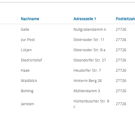
Nachname
Adresszeile 1
Postleitzah
Galle
Nullgrabendamm 4
27726
zur Post
Ostersoder Str. 11
27726
Lütjen
Ostersoder Str. 8 a
27726
Diedrichshof
Ostendorfer Str. 27
27726
Haak
Heudorfer Str. 7
27726
Waldblick
Hinterm Berg 26
27726
Bohling
Mühlendamm 3
27726
Hüttenbuscher Str. 9
Janssen
27726
c