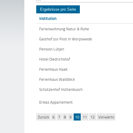
Institution
Ferienwohnung Natur & Ruhe
Gasthof zur Post in Worpswede
Pension Lütjen
Hotel Diedrichshof
Ferienhaus Haak
Ferienhaus Waldblick
Schützenhof Hüttenbusch
Erikas Appartement
Zurück
6
7
8
9
10
11
12
Vorwärts