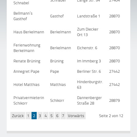
Schnabel
Lange Str. 54
27404
Schnabel
Bellmann´s
Gasthof
Landstraße 1
28870
Gasthof
Zum Diecker
Haus Berkelmann
Berkelmann
28870
Ort 13
Ferienwohnung
Berkelmann
Eichenstr. 6
28870
Berkelmann
Renate Brüning
Brüning
Im Immberg 3
28870
Annegret Pape
Pape
Berliner Str. 6
27442
Hindenburgstr.
Hotel Matthias
Matthias
27442
63
Privatvermieterin
Dannenberger
Schikorr
28879
Schikorr
Straße 28
Zurück
1
2
3
4
5
6
7
Vorwärts
Seite 2 von 12