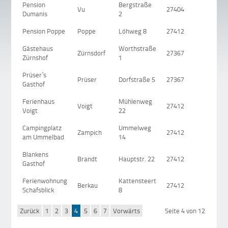
Pension
Bergstraße
Vu
27404
Gyhu
Dumanis
2
Pension Poppe
Poppe
Löhweg 8
27412
Hanst
Gästehaus
Worthstraße
Zürnsdorf
27367
Hasse
Zürnshof
1
Prüser´s
Prüser
Dorfstraße 5
27367
Hellw
Gasthof
Ferienhaus
Mühlenweg
Voigt
27412
Hepst
Voigt
22
Campingplatz
Ummelweg
Zampich
27412
Hepst
am Ummelbad
14
Blankens
Brandt
Hauptstr. 22
27412
Kirch
Gasthof
Ferienwohnung
Kattensteert
Berkau
27412
Kirch
Schafsblick
8
Zurück
1
2
3
4
5
6
7
Vorwärts
Seite 4 von 12