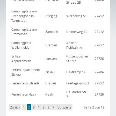
Blicharski-Oase
Blicharski
27404
Straße 28
Campingplatz am
Rethbergsee in
Pfleging
Wörpeweg 51
27412
Tarmstedt
Campingplatz am
Zampich
Ummelweg 14
27412
Ummelbad
Campingplatz
An der
Bremen
27412
Wüllenheide
Reitbahn 4
Erikas
Hüttenbuscher
Janssen
27726
Appartement
Str. 9 c
Ferienappartement
Zickau
Heidkamp 14
27404
Zickau
Ferienhaus Elfriede
Grabau
Freitagskamp 2
27412
Heudorfer Str.
Ferienhaus Haak
Haak
27726
7
Zurück
1
2
3
4
5
6
7
Vorwärts
Seite 2 von 12