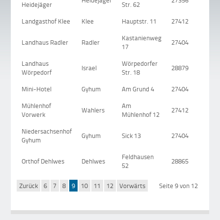
Heidejäger
27356
M
Heidejäger
Str. 62
Landgasthof Klee
Klee
Hauptstr. 11
27412
W
Kastanienweg
Landhaus Radler
Radler
27404
Z
17
Landhaus
Wörpedorfer
Israel
28879
G
Wörpedorf
Str. 18
Mini-Hotel
Gyhum
Am Grund 4
27404
G
Mühlenhof
Am
Wahlers
27412
V
Vorwerk
Mühlenhof 12
Niedersachsenhof
Gyhum
Sick 13
27404
G
Gyhum
Feldhausen
Orthof Dehlwes
Dehlwes
28865
Li
52
Zurück
6
7
8
9
10
11
12
Vorwärts
Seite 9 von 12