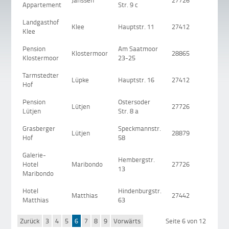
Janssen
27726
Wor
Appartement
Str. 9 c
Landgasthof
Klee
Hauptstr. 11
27412
Wes
Klee
Pension
Am Saatmoor
Klostermoor
28865
Lili
Klostermoor
23-25
Tarmstedter
Lüpke
Hauptstr. 16
27412
Tar
Hof
Pension
Ostersoder
Lütjen
27726
Wor
Lütjen
Str. 8 a
Grasberger
Speckmannstr.
Lütjen
28879
Gra
Hof
58
Galerie-
Hembergstr.
Hotel
Maribondo
27726
Wor
13
Maribondo
Hotel
Hindenburgstr.
Matthias
27442
Gna
Matthias
63
Zurück
3
4
5
6
7
8
9
Vorwärts
Seite 6 von 12