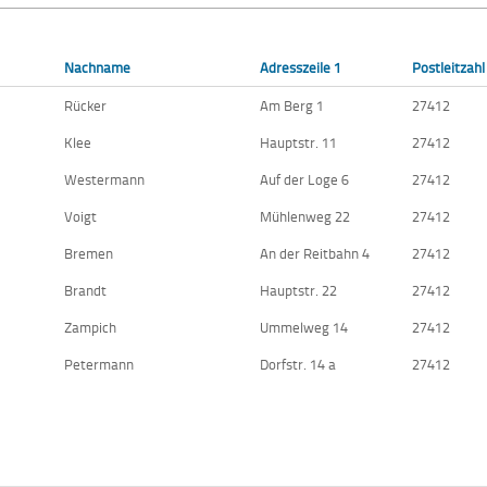
Nachname
Adresszeile 1
Postleitzahl
Rücker
Am Berg 1
27412
Klee
Hauptstr. 11
27412
Westermann
Auf der Loge 6
27412
Voigt
Mühlenweg 22
27412
Bremen
An der Reitbahn 4
27412
Brandt
Hauptstr. 22
27412
Zampich
Ummelweg 14
27412
Petermann
Dorfstr. 14 a
27412