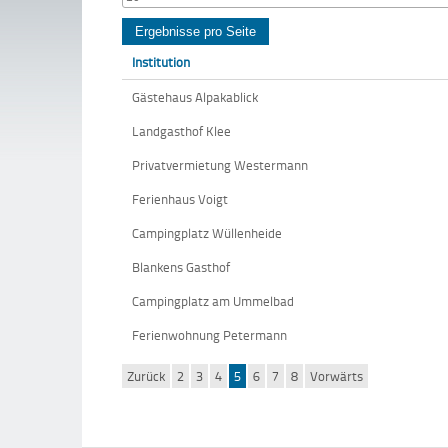
Institution
Gästehaus Alpakablick
Landgasthof Klee
Privatvermietung Westermann
Ferienhaus Voigt
Campingplatz Wüllenheide
Blankens Gasthof
Campingplatz am Ummelbad
Ferienwohnung Petermann
Zurück
2
3
4
5
6
7
8
Vorwärts