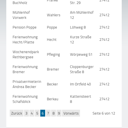
Franke
27412
B
Buchholz
Str. 29
Mühlenhof
Am Mühlenhof
Wahlers
27412
V
Vorwerk
12
Pension Poppe
Poppe
Löhweg 8
27412
H
Ferienwohnung
Kurze Straße
Hecht
27412
B
Hecht/Platte
12
Wochenendpark
Pfleging
Wörpeweg 51
27412
T
Rethbergsee
Ferienwohnung
Cloppenburger
Bremer
27412
T
Bremer
Straße 8
Privatvermieterin
Becker
Im Ortfeld 40
27412
T
Andrea Becker
Ferienwohnung
Kattensteert
Berkau
27412
Ki
Schafsblick
8
Zurück
3
4
5
6
7
8
9
Vorwärts
Seite 6 von 12