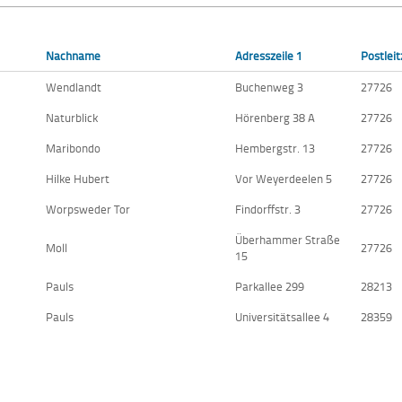
Nachname
Adresszeile 1
Postleit
Wendlandt
Buchenweg 3
27726
Naturblick
Hörenberg 38 A
27726
Maribondo
Hembergstr. 13
27726
Hilke Hubert
Vor Weyerdeelen 5
27726
Worpsweder Tor
Findorffstr. 3
27726
Überhammer Straße
Moll
27726
15
Pauls
Parkallee 299
28213
Pauls
Universitätsallee 4
28359