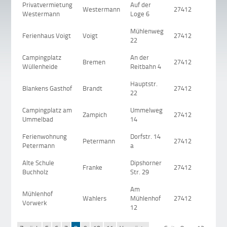
Privatvermietung
Auf der
Westermann
27412
Wi
Westermann
Loge 6
Mühlenweg
Ferienhaus Voigt
Voigt
27412
He
22
Campingplatz
An der
Bremen
27412
Wi
Wüllenheide
Reitbahn 4
Hauptstr.
Blankens Gasthof
Brandt
27412
Ki
22
Campingplatz am
Ummelweg
Zampich
27412
He
Ummelbad
14
Ferienwohnung
Dorfstr. 14
Petermann
27412
Bü
Petermann
a
Alte Schule
Dipshorner
Franke
27412
Bu
Buchholz
Str. 29
Am
Mühlenhof
Wahlers
Mühlenhof
27412
Vo
Vorwerk
12