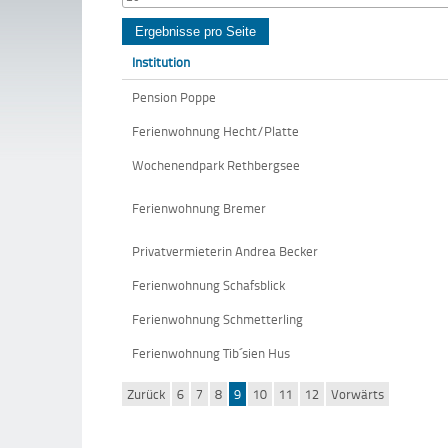
Institution
Pension Poppe
Ferienwohnung Hecht/Platte
Wochenendpark Rethbergsee
Ferienwohnung Bremer
Privatvermieterin Andrea Becker
Ferienwohnung Schafsblick
Ferienwohnung Schmetterling
Ferienwohnung Tib´sien Hus
Zurück
6
7
8
9
10
11
12
Vorwärts