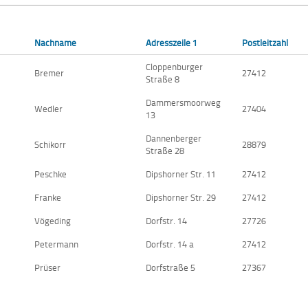
Nachname
Adresszeile 1
Postleitzahl
Cloppenburger
Bremer
27412
Straße 8
Dammersmoorweg
Wedler
27404
13
Dannenberger
Schikorr
28879
Straße 28
Peschke
Dipshorner Str. 11
27412
Franke
Dipshorner Str. 29
27412
Vögeding
Dorfstr. 14
27726
Petermann
Dorfstr. 14 a
27412
Prüser
Dorfstraße 5
27367