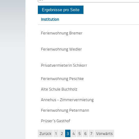
Institution
Ferienwohnung Bremer
Ferienwohnung Wedler
Privatvermieterin Schikorr
Ferienwohnung Peschke
Alte Schule Buchholz
Annehus - Zimmervermietung
Ferienwohnung Petermann
Prüser´s Gasthof
Zurück
1
2
3
4
5
6
7
Vorwärts