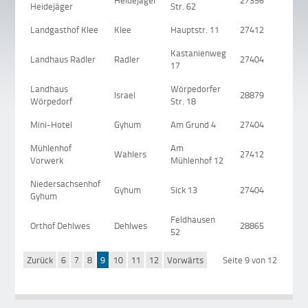
Heidejäger
27356
M
Heidejäger
Str. 62
Landgasthof Klee
Klee
Hauptstr. 11
27412
W
Kastanienweg
Landhaus Radler
Radler
27404
Z
17
Landhaus
Wörpedorfer
Israel
28879
G
Wörpedorf
Str. 18
Mini-Hotel
Gyhum
Am Grund 4
27404
G
Mühlenhof
Am
Wahlers
27412
V
Vorwerk
Mühlenhof 12
Niedersachsenhof
Gyhum
Sick 13
27404
G
Gyhum
Feldhausen
Orthof Dehlwes
Dehlwes
28865
Li
52
Zurück
6
7
8
9
10
11
12
Vorwärts
Seite 9 von 12