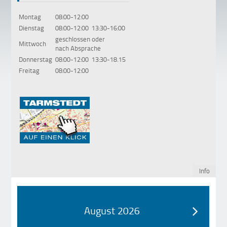
•
•
•
•
Montag
08:00-12:00
Dienstag
08:00-12:00
13:30-16:00
geschlossen oder
Mittwoch
nach Absprache
Donnerstag
08:00-12:00
13:30-18.15
Freitag
08:00-12:00
Info
August 2026