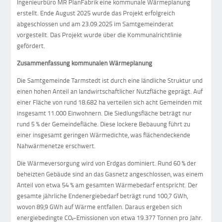
Ingenieurbüro MR PlanFabrik eine kommunale Wärmeplanung
erstellt. Ende August 2025 wurde das Projekt erfolgreich
abgeschlossen und am 23.09.2025 im Samtgemeinderat
vorgestellt. Das Projekt wurde über die Kommunalrichtlinie
gefördert.
Zusammenfassung kommunalen Wärmeplanung
Die Samtgemeinde Tarmstedt ist durch eine ländliche Struktur und
einen hohen Anteil an landwirtschaftlicher Nutzfläche geprägt. Auf
einer Fläche von rund 18.682 ha verteilen sich acht Gemeinden mit
insgesamt 11.000 Einwohnern. Die Siedlungsfläche beträgt nur
rund 5 % der Gemeindefläche. Diese lockere Bebauung führt zu
einer insgesamt geringen Wärmedichte, was flächendeckende
Nahwärmenetze erschwert.
Die Wärmeversorgung wird von Erdgas dominiert. Rund 60 % der
beheizten Gebäude sind an das Gasnetz angeschlossen, was einem
Anteil von etwa 54 % am gesamten Wärmebedarf entspricht. Der
gesamte jährliche Endenergiebedarf beträgt rund 100,7 GWh,
wovon 89,9 GWh auf Wärme entfallen. Daraus ergeben sich
energiebedingte CO₂-Emissionen von etwa 19.377 Tonnen pro Jahr.