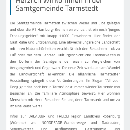
Herzlich Willkommen in der
Samtgemeinde Tarmstedt
Die Samtgemeinde Tarmstedt zwischen Weser und Elbe gelegen
und über die A1 Hamburg-Bremen erreichbar, ist ein noch "junges
Erholungsgebiet" mit knapp 11000 Einwohnern. Hier findet der
Gast Ruhe und Entspannung. Eine abwechslungsreiche Landschaft
mit ihren Naturschönheiten erschließt sich den Besuchern – ob zu
Fuß oder mit dem Fahrrad. Kulturgeschichtliche Kostbarkeiten in
den Dörfern der Samtgemeinde reizen zu Vergleichen von
Vergangenheit und Gegenwart. Die neue Zeit wird auch am Wandel
der Landwirtschaft erkennbar. Die alljährliche Tarmstedter
Ausstellung spiegelt diese Veränderungen. Ihr Slogan "All veer
Doog geit dat hoch her in Tarms" lockt immer wieder Tausende von
Besucher an. Die familiäre Atmosphäre beweist: Hier wohnen
Menschen mit Herz. Besuchen Sie uns, denn Tarmstedt und um zu
ist eine Reise wert!
Infos zur URLAUBs- und FREIZEITregion Landkreis Rotenburg
(Wümme) wie NORDPFADE-Wanderwege und Radrouten,
Sehenswertes und Ausflugstipps, Gastronomie und