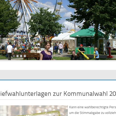
as Heidebad in Wilstedt
•
•
•
•
riefwahlunterlagen zur Kommunalwahl 2
Kann eine wahlberechtigte Pers
um die Stimmabgabe zu vollziehe