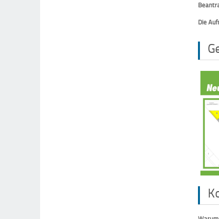
Beantra
Die Auf
G
K
Warum 