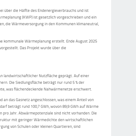
ei über die Hälfte des Endenergieverbrauchs und ist
ärmeplanung (KWP) ist gesetzlich vorgeschrieben und ein
lfen, die Wärmeversorgung in den Kommunen klimaneutral,
ne kommunale Wärmeplanung erstellt. Ende August 2025
rgestellt. Das Projekt wurde über die
n landwirtschaftlicher Nutzfläche geprägt. Auf einer
ern. Die Siedlungsfläche beträgt nur rund 5 % der
chte, was flächendeckende Nahwärmenetze erschwert.
d an das Gasnetz angeschlossen, was einem Anteil von
edarf beträgt rund 100,7 GWh, wovon 89,9 GWh auf Wärme
n pro Jahr. Abwärmepotenziale sind nicht vorhanden. Die
truktur mit geringer Wärmedichte den wirtschaftlichen
gung von Schulen oder kleinen Quartieren, sind