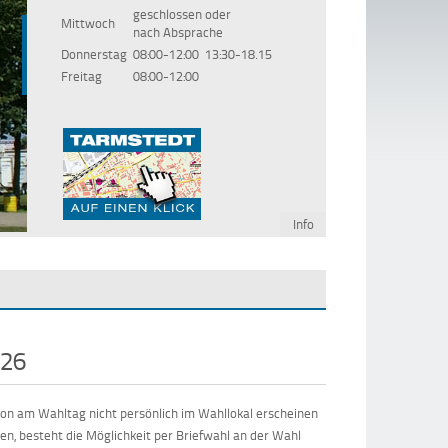
geschlossen oder
Mittwoch
nach Absprache
Donnerstag
08:00-12:00
13:30-18.15
Freitag
08:00-12:00
Moorpfad
Der Tarmstedter Moorpfad am Rothensteiner Damm
Info
026
on am Wahltag nicht persönlich im Wahllokal erscheinen
n, besteht die Möglichkeit per Briefwahl an der Wahl