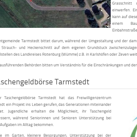
Grasschnitt 
einwerfen. E
kann auf diese
einem Bau
Einbahnstraße
mtgemeinde Tarmstedt bittet darum, während der Umgestaltung und der dami
 Strauch- und Heckenschnitt auf dem eigenen Grundstuck zwischenzulagern.
tellen des Landkreises Rotenburg (Wümme) z.B. in Karlshöfen oder Zeven weite
ausführenden Behörden bitten um Verständnis für die Einschränkungen und de
aschengeldbörse Tarmstedt
r Taschengeldbörse Tarmstedt hat das Freiwilligenzentrum
dt ein Projekt ins Leben gerufen, das Generationen miteinander
det. Jugendliche erhalten die Möglichkeit, ihr Taschengeld
essern, während Seniorinnen und Senioren Unterstützung bei
 Aufgaben im Alltag bekommen.
fe im Garten, kleinere Besorgungen, Unterstützung bei der