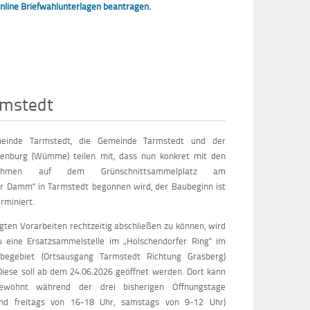
online Briefwahlunterlagen beantragen.
rmstedt
einde Tarmstedt, die Gemeinde Tarmstedt und der
tenburg (Wümme) teilen mit, dass nun konkret mit den
ßnahmen auf dem Grünschnittsammelplatz am
r Damm" in Tarmstedt begonnen wird, der Baubeginn ist
erminiert.
gten Vorarbeiten rechtzeitig abschließen zu können, wird
zu eine Ersatzsammelstelle im „Holschendorfer Ring" im
egebiet (Ortsausgang Tarmstedt Richtung Grasberg)
 Diese soll ab dem 24.06.2026 geöffnet werden. Dort kann
wohnt während der drei bisherigen Öffnungstage
nd freitags von 16-18 Uhr, samstags von 9-12 Uhr)