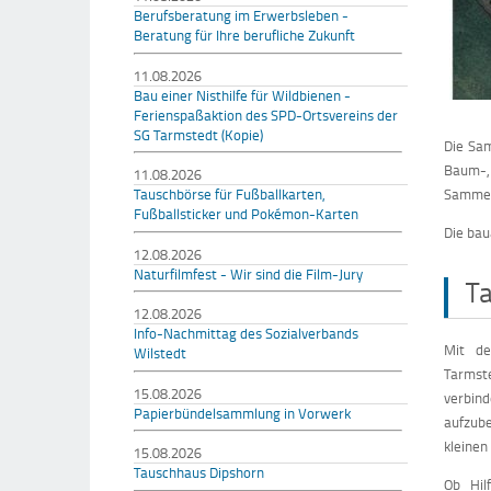
Berufsberatung im Erwerbsleben -
Beratung für Ihre berufliche Zukunft
11.08.2026
Bau einer Nisthilfe für Wildbienen -
Ferienspaßaktion des SPD-Ortsvereins der
SG Tarmstedt (Kopie)
Die Sa
Baum-,
11.08.2026
Tauschbörse für Fußballkarten,
Sammels
Fußballsticker und Pokémon-Karten
Die bau
12.08.2026
Naturfilmfest - Wir sind die Film-Jury
T
12.08.2026
Info-Nachmittag des Sozialverbands
Mit de
Wilstedt
Tarmste
15.08.2026
verbin
Papierbündelsammlung in Vorwerk
aufzub
kleinen
15.08.2026
Tauschhaus Dipshorn
Ob Hil