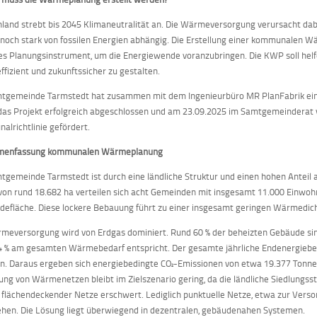
land strebt bis 2045 Klimaneutralität an. Die Wärmeversorgung verursacht dab
 noch stark von fossilen Energien abhängig. Die Erstellung einer kommunalen W
es Planungsinstrument, um die Energiewende voranzubringen. Die KWP soll he
ffizient und zukunftssicher zu gestalten.
mtgemeinde Tarmstedt hat zusammen mit dem Ingenieurbüro MR PlanFabrik ei
as Projekt erfolgreich abgeschlossen und am 23.09.2025 im Samtgemeinderat vo
lrichtlinie gefördert.
enfassung kommunalen Wärmeplanung
tgemeinde Tarmstedt ist durch eine ländliche Struktur und einen hohen Anteil a
von rund 18.682 ha verteilen sich acht Gemeinden mit insgesamt 11.000 Einwohn
defläche. Diese lockere Bebauung führt zu einer insgesamt geringen Wärmedi
meversorgung wird von Erdgas dominiert. Rund 60 % der beheizten Gebäude sin
4 % am gesamten Wärmebedarf entspricht. Der gesamte jährliche Endenergieb
en. Daraus ergeben sich energiebedingte CO₂-Emissionen von etwa 19.377 Tonne
ng von Wärmenetzen bleibt im Zielszenario gering, da die ländliche Siedlungss
 flächendeckender Netze erschwert. Lediglich punktuelle Netze, etwa zur Versor
hen. Die Lösung liegt überwiegend in dezentralen, gebäudenahen Systemen.