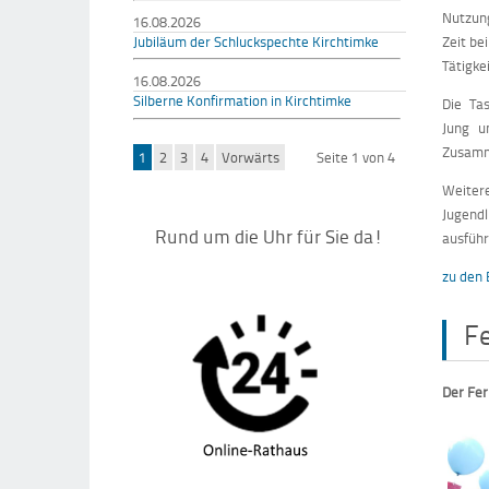
Nutzun
16.08.2026
Jubiläum der Schluckspechte Kirchtimke
Zeit be
Tätigke
16.08.2026
Silberne Konfirmation in Kirchtimke
Die Ta
Jung u
Zusamm
1
2
3
4
Vorwärts
Seite 1 von 4
Weiter
Jugend
Rund um die Uhr für Sie da!
ausführ
zu den 
F
Der Fer