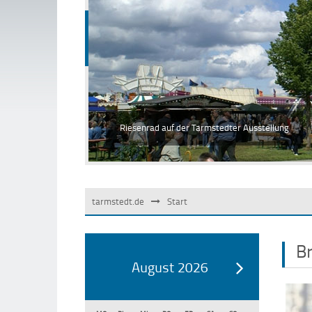
Freibad Wilstedt
Eins von drei Freibädern in der Samtgemeinde, d
tarmstedt.de
Start
B
August 2026