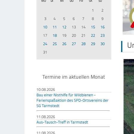
MO
DI
MI
DO
FR
SA
SO
1
2
3
4
5
6
7
8
9
10
11
12
13
14
15
16
17
18
19
20
21
22
23
U
24
25
26
27
28
29
30
31
Termine im aktuellen Monat
10.08.2026
Bau einer Nisthilfe für Wildbienen -
Ferienspaßaktion des SPD-Ortsvereins der
SG Tarmstedt
11.08.2026
Aus-Tausch-Treff in Tarmstedt
11.08.2026