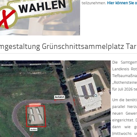
teilzunehmen.
Hier können Sie 
mgestaltung Grünschnittsammelplatz Ta
Die Samtgem
Landkreis Ro
Tiefbauma
„Rothensteine
für Juli 2026 t
Um die benöti
parallel hier
neuen Gewerb
eingerichtet.
dann wie ge
(mittwochs u