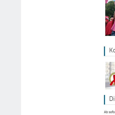
K
Di
Ab sofo