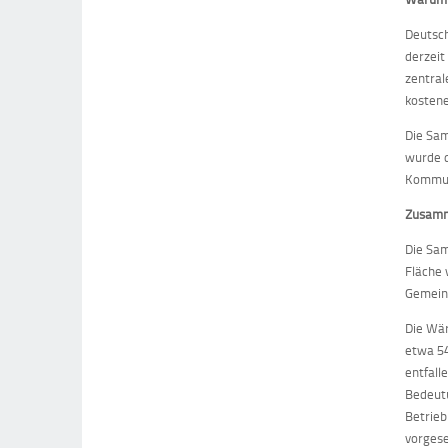
Deutsch
derzeit
zentral
kostene
Die Sa
wurde d
Kommuna
Zusamm
Die Sam
Fläche 
Gemein
Die Wär
etwa 5
entfall
Bedeutu
Betrieb
vorgese